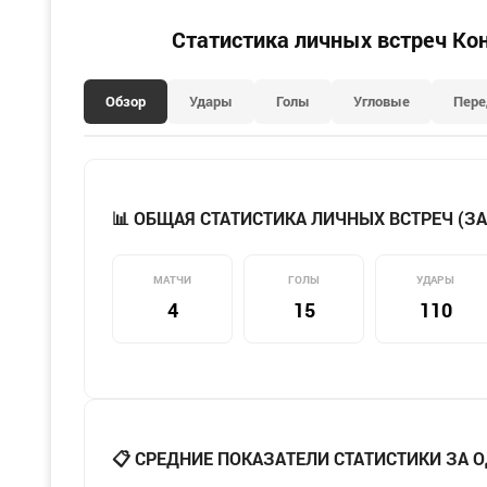
Статистика личных встреч Кон
Обзор
Удары
Голы
Угловые
Пере
📊 ОБЩАЯ СТАТИСТИКА ЛИЧНЫХ ВСТРЕЧ (ЗА
МАТЧИ
ГОЛЫ
УДАРЫ
4
15
110
📋 СРЕДНИЕ ПОКАЗАТЕЛИ СТАТИСТИКИ ЗА 