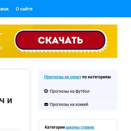
авок
О сайте
Прогнозы на спорт
по категориям
Прогнозы на футбол
ч и
Прогнозы на хоккей
Категории
школы ставок