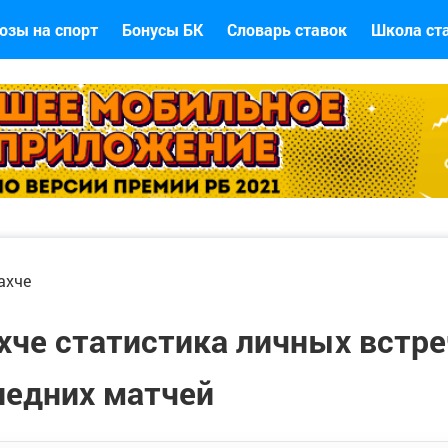
озы на спорт
Бонусы БК
Словарь ставок
Школа ст
ахче
че статистика личных встре
ледних матчей