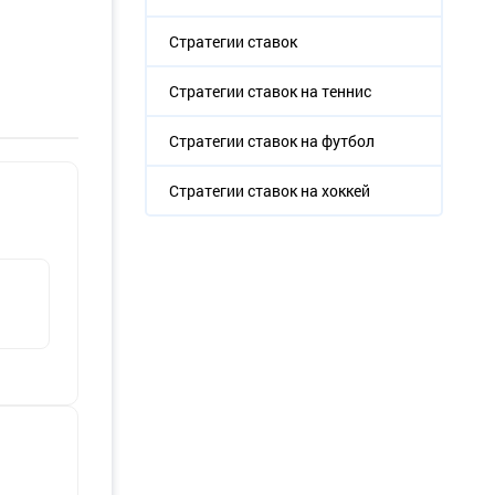
Стратегии ставок
Стратегии ставок на теннис
Стратегии ставок на футбол
Стратегии ставок на хоккей