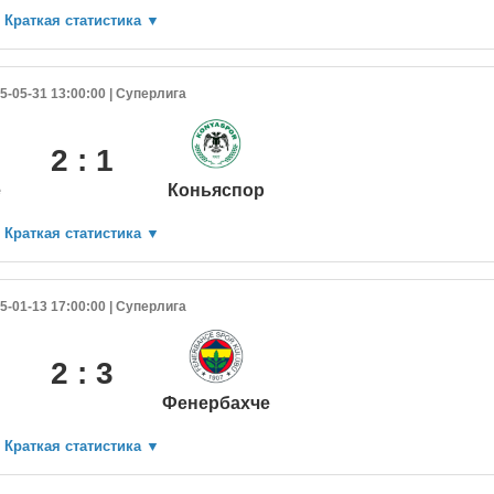
Краткая статистика
▼
5-05-31 13:00:00 | Суперлига
2 : 1
е
Коньяспор
Краткая статистика
▼
5-01-13 17:00:00 | Суперлига
2 : 3
Фенербахче
Краткая статистика
▼