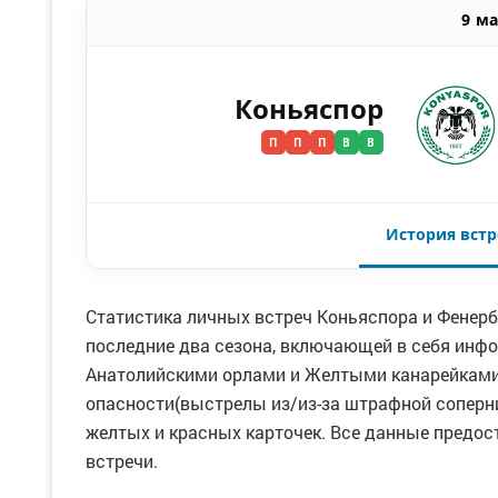
9 ма
Коньяспор
П
П
П
В
В
История встр
Статистика личных встреч Коньяспора и Фенерб
последние два сезона, включающей в себя инфо
Анатолийскими орлами и Желтыми канарейками,
опасности(выстрелы из/из-за штрафной соперник
желтых и красных карточек. Все данные предос
встречи.