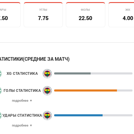
АРЫ
УГЛЫ
ФОЛЫ
ЖК
.50
7.75
22.50
4.00
АТИСТИКИ(СРЕДНИЕ ЗА МАТЧ)
XG СТАТИСТИКА
ГОЛЫ СТАТИСТИКА
подробнее ▼
УДАРЫ СТАТИСТИКА
подробнее ▼