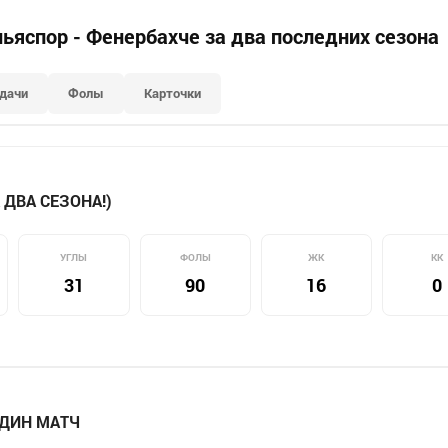
ьяспор - Фенербахче за два последних сезона
дачи
Фолы
Карточки
 ДВА СЕЗОНА!)
УГЛЫ
ФОЛЫ
ЖК
КК
31
90
16
0
ОДИН МАТЧ