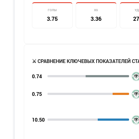
ГОЛЫ
XG
УД
3.75
3.36
27
⚔️ СРАВНЕНИЕ КЛЮЧЕВЫХ ПОКАЗАТЕЛЕЙ СТ
0.74
0.75
10.50