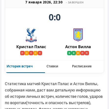
7 января 2026, 22:30
- ЗАВЕРШЕН
0:0
Кристал Пэлас
Астон Вилла
П
Н
П
Н
П
В
В
Н
П
П
История встреч
Ставки
Расписание
Статистика матчей Кристал Пэлас и Астон Виллы,
собранная нами, даст вам детальную информацию
об истории личных встреч, количестве голов, ударов
по воротам(точность и опасность выстрелов),
угловых, передач, фолам, желтых карточек и