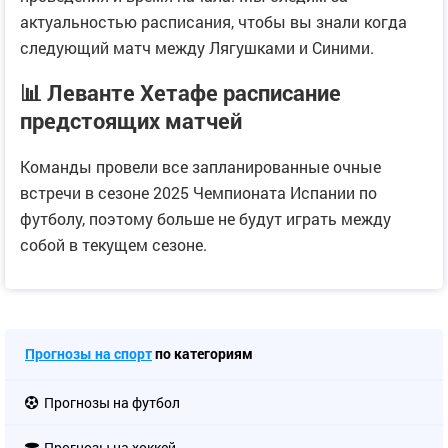
актуальностью расписания, чтобы вы знали когда
следующий матч между Лягушками и Синими.
📊 Леванте Хетафе расписание
предстоящих матчей
Команды провели все запланированные очные
встречи в сезоне 2025 Чемпионата Испании по
футболу, поэтому больше не будут играть между
собой в текущем сезоне.
Прогнозы на спорт
по категориям
Прогнозы на футбол
Прогнозы на хоккей