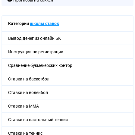
Категории
школы ставок
Вывод денег из онлайн БК
Инструкции по регистрации
Сравнение букмекерских контор
Ставки на баскетбол
Ставки на волейбол
Ставки на ММА
Ставки на настольный теннис
Ставки на теннис