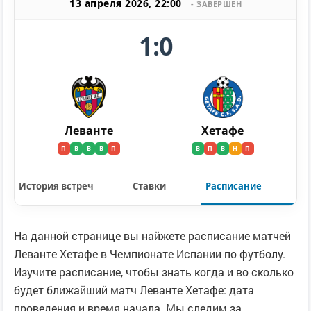
13 апреля 2026, 22:00
- ЗАВЕРШЕН
1:0
Леванте
Хетафе
П
В
В
В
П
В
П
В
Н
П
История встреч
Ставки
Расписание
На данной странице вы найжете расписание матчей
Леванте Хетафе в Чемпионате Испании по футболу.
Изучите расписание, чтобы знать когда и во сколько
будет ближайший матч Леванте Хетафе: дата
проведения и время начала. Мы следим за