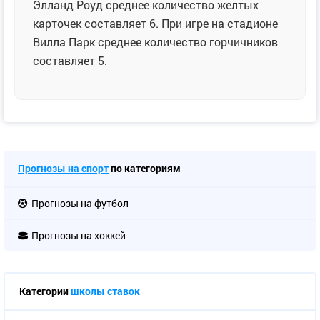
Элланд Роуд среднее количество желтых
карточек составляет 6. При игре на стадионе
Вилла Парк среднее количество горчичников
составляет 5.
Прогнозы на спорт
по категориям
Прогнозы на футбол
Прогнозы на хоккей
Категории
школы ставок