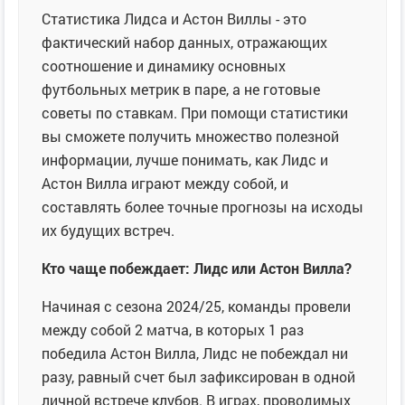
Статистика Лидса и Астон Виллы - это
фактический набор данных, отражающих
соотношение и динамику основных
футбольных метрик в паре, а не готовые
советы по ставкам. При помощи статистики
вы сможете получить множество полезной
информации, лучше понимать, как Лидс и
Астон Вилла играют между собой, и
составлять более точные прогнозы на исходы
их будущих встреч.
Кто чаще побеждает: Лидс или Астон Вилла?
Начиная с сезона 2024/25, команды провели
между собой 2 матча, в которых 1 раз
победила Астон Вилла, Лидс не побеждал ни
разу, равный счет был зафиксирован в одной
личной встрече клубов. В играх, проводимых