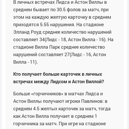
В личных встречах Лидса и Астон Виллы в
среднем бывает по 30.5 фолов за матч, при
этом на каждую желтую карточку в среднем
приходятся 5.55 нарушения. На стадионе
Элланд Роуд среднее количество нарушений
составляет 34(Лидс - 18, Астон Вилла - 16). На
стадионе Вилла Парк среднее количество
нарушений составляет 27(Лидс - 16, Астон
Вилла - 11).
Кто получает больше карточек в личных
встречах между Лидсом и Астон Виллой?
Больше «горчичников» в матчах Лидса и
Астон Виллы получают игроки Павлинов: в
среднем 4.5 желтых карточек за матч, тогда
как Астон Вилла получает в среднем 1
горчичника за матч. При игре на стадионе