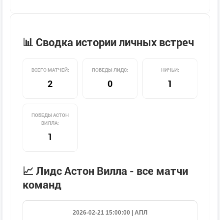
📊 Сводка истории личных встреч
ВСЕГО МАТЧЕЙ:
ПОБЕДЫ ЛИДС:
НИЧЬИ:
2
0
1
ПОБЕДЫ АСТОН
ВИЛЛА:
1
📈 Лидс Астон Вилла - все матчи
команд
2026-02-21 15:00:00 | АПЛ