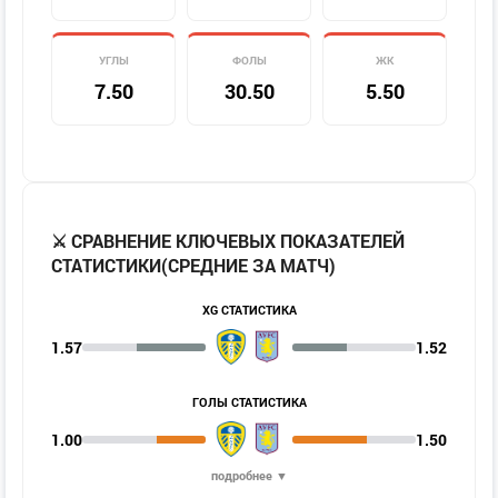
УГЛЫ
ФОЛЫ
ЖК
7.50
30.50
5.50
⚔️ СРАВНЕНИЕ КЛЮЧЕВЫХ ПОКАЗАТЕЛЕЙ
СТАТИСТИКИ(СРЕДНИЕ ЗА МАТЧ)
XG СТАТИСТИКА
1.57
1.52
ГОЛЫ СТАТИСТИКА
1.00
1.50
подробнее ▼