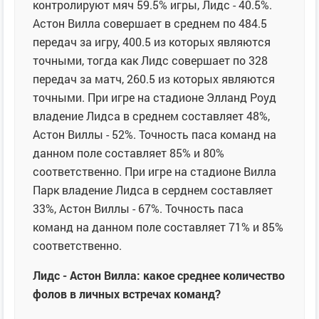
контролируют мяч 59.5% игры, Лидс - 40.5%.
Астон Вилла совершает в среднем по 484.5
передач за игру, 400.5 из которых являются
точными, тогда как Лидс совершает по 328
передач за матч, 260.5 из которых являются
точными. При игре на стадионе Элланд Роуд
владение Лидса в среднем составляет 48%,
Астон Виллы - 52%. Точность паса команд на
данном поле составляет 85% и 80%
соответственно. При игре на стадионе Вилла
Парк владение Лидса в серднем составляет
33%, Астон Виллы - 67%. Точность паса
команд на данном поле составляет 71% и 85%
соответственно.
Лидс - Астон Вилла: какое среднее количество
фолов в личных встречах команд?