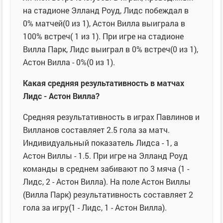
на стадионе Элланд Роуд, Лидс побеждал в
0% матчей(0 из 1), Астон Вилла выиграла в
100% встреч( 1 из 1). При игре на стадионе
Вилла Парк, Лидс выиграл в 0% встреч(0 из 1),
Астон Вилла - 0%(0 из 1).
Какая средняя результативность в матчах
Лидс - Астон Вилла?
Средняя результативность в играх Павлинов и
Вилланов составляет 2.5 гола за матч.
Индивидуальный показатель Лидса - 1, а
Астон Виллы - 1.5. При игре на Элланд Роуд
команды в среднем забивают по 3 мяча (1 -
Лидс, 2 - Астон Вилла). На поле Астон Виллы
(Вилла Парк) результативность составляет 2
гола за игру(1 - Лидс, 1 - Астон Вилла).