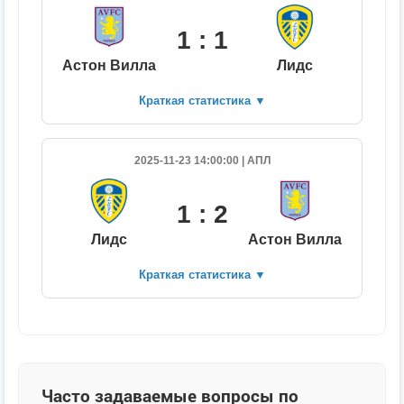
1 : 1
Астон Вилла
Лидс
Краткая статистика
▼
2025-11-23 14:00:00 | АПЛ
1 : 2
Лидс
Астон Вилла
Краткая статистика
▼
Часто задаваемые вопросы по