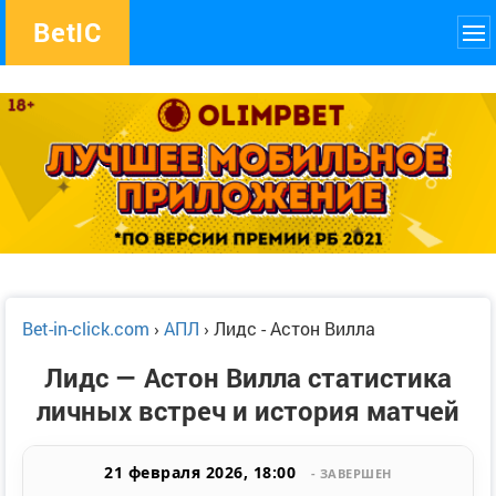
Bet
IC
Bet-in-click.com
›
АПЛ
›
Лидс - Астон Вилла
Лидс — Астон Вилла статистика
личных встреч и история матчей
21 февраля 2026, 18:00
- ЗАВЕРШЕН