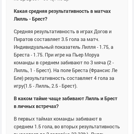
Какая средняя результативность в матчах
Лилль - Брест?
Средняя результативность в играх Догов и
Пиратов составляет 3.5 гола за матч.
Индивидуальный показатель Лилля - 1.75, а
Бреста - 1.75. При игре на Пьер Моруа
команды в среднем забивают по 3 мяча (2 -
Лилль, 1 - Брест). На поле Бреста (Франсис Ле
Бле) результативность составляет 4 гола за
игру(1.5 - Лилль, 2.5 - Брест).
В каком тайме чаще забивают Лилль и Брест
в личных встречах?
В первых таймах команды забивают в
среднем 1.5 гола, во вторых результативность