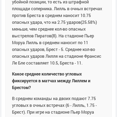
убойной позиции, то есть из штрафной
площади соперника. Лилль в очных встречах
против Бреста в среднем наносит 10.75
опасных удара, что на 2.75 ударов(25.58%)
меньше, чем среднее кол-во опасных
выстрелов Пиратов(8). На стадионе Пьер
Моруа Лилль в среднем наносит по 11
опасных ударов, Брест - 5. Среднее кол-во
опасных ударов Лилля на стадионе Франсис
Ле Бле составляет 10.5, Бреста - 11.
Какое среднее количество угловых
фиксируется в матчах между Лиллем и
Брестом?
В среднем команды на двоих подают 7.75
угловых в очных встречах (6 - Лилль, 1.75 -
Брест). При игре на стадионе Пьер Моруа