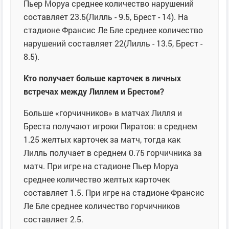
Пьер Моруа среднее количество нарушений
составляет 23.5(Лилль - 9.5, Брест - 14). На
стадионе Франсис Ле Бле среднее количество
нарушений составляет 22(Лилль - 13.5, Брест -
8.5).
Кто получает больше карточек в личных
встречах между Лиллем и Брестом?
Больше «горчичников» в матчах Лилля и
Бреста получают игроки Пиратов: в среднем
1.25 желтых карточек за матч, тогда как
Лилль получает в среднем 0.75 горчичника за
матч. При игре на стадионе Пьер Моруа
среднее количество желтых карточек
составляет 1.5. При игре на стадионе Франсис
Ле Бле среднее количество горчичников
составляет 2.5.