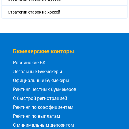
Стратегии ставок на хоккей
Бкмекерские конторы
Российские БК
Легальные Букмекеры
Официальные Букмекеры
Рейтинг честных букмекеров
С быстрой регистрацией
Рейтинг по коэффициентам
Рейтинг по выплатам
С минимальным депозитом