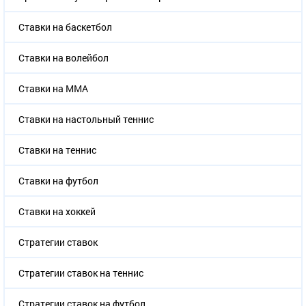
Ставки на баскетбол
Ставки на волейбол
Ставки на ММА
Ставки на настольный теннис
Ставки на теннис
Ставки на футбол
Ставки на хоккей
Стратегии ставок
Стратегии ставок на теннис
Стратегии ставок на футбол