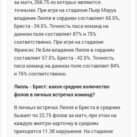
за матч, 266.75 из которых являются
точными. При игре на стадионе Пьер Моруа
владение Лилля в серднем составляет 65.5%,
Бреста - 34.5%. Точность паса команд на
данном поле составляет 87% и 75%
соответственно. При игре на стадионе
Франсис Ле Бле владение Лилля в серднем
составляет 57.5%, Бреста - 42.5%. Точность
паса команд на данном поле составляет 84%
и 76% соответственно.
Лилль - Брест: какое среднее количество
фолов в личных встречах команд?
В личных встречах Лилля и Бреста в среднем
бывает по 22.75 фолов за матч, при этом на
каждую желтую карточку в среднем
приходятся 11.38 нарушения. На стадионе