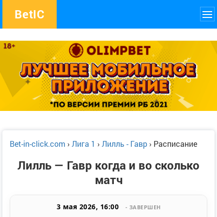
Bet
IC
Bet-in-click.com
›
Лига 1
›
Лилль - Гавр
›
Расписание
Лилль — Гавр когда и во сколько
матч
3 мая 2026, 16:00
- ЗАВЕРШЕН