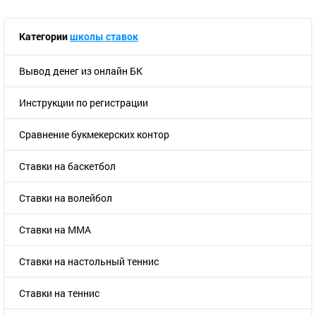
Категории
школы ставок
Вывод денег из онлайн БК
Инструкции по регистрации
Сравнение букмекерских контор
Ставки на баскетбол
Ставки на волейбол
Ставки на ММА
Ставки на настольный теннис
Ставки на теннис