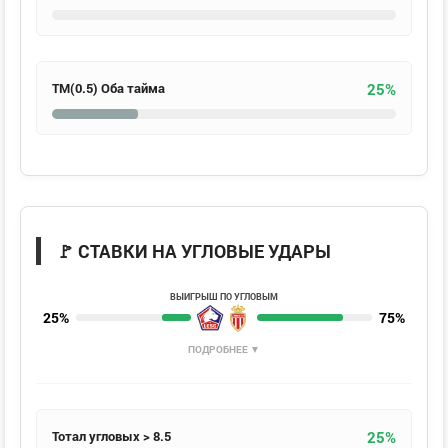
25%
ТМ(0.5) Оба тайма
🚩 СТАВКИ НА УГЛОВЫЕ УДАРЫ
ВЫИГРЫШ ПО УГЛОВЫМ
25%
75%
ПОДРОБНЕЕ ▼
25%
Тотал угловых > 8.5