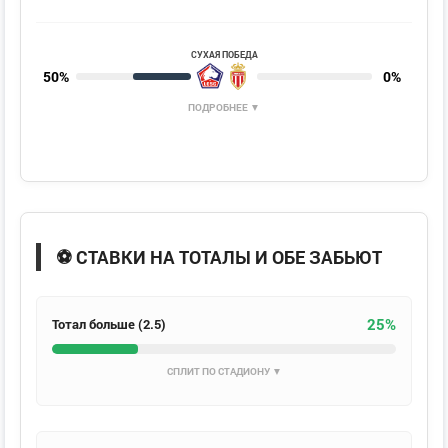
СУХАЯ ПОБЕДА
50%
0%
ПОДРОБНЕЕ ▼
⚽ СТАВКИ НА ТОТАЛЫ И ОБЕ ЗАБЬЮТ
25%
Тотал больше (2.5)
СПЛИТ ПО СТАДИОНУ ▼