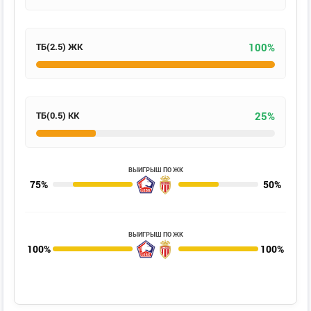
100%
ТБ(2.5) ЖК
25%
ТБ(0.5) КК
ВЫИГРЫШ ПО ЖК
75%
50%
ВЫИГРЫШ ПО ЖК
100%
100%