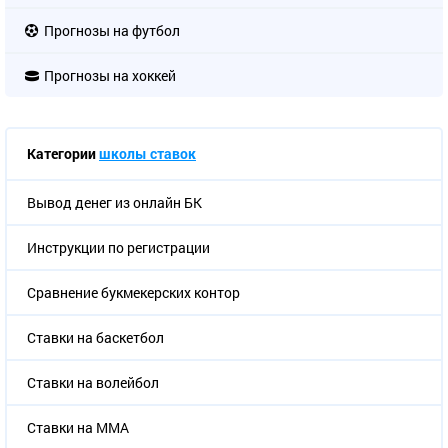
Прогнозы на футбол
Прогнозы на хоккей
Категории
школы ставок
Вывод денег из онлайн БК
Инструкции по регистрации
Сравнение букмекерских контор
Ставки на баскетбол
Ставки на волейбол
Ставки на ММА