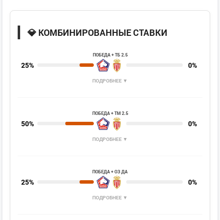
💎 КОМБИНИРОВАННЫЕ СТАВКИ
ПОБЕДА + ТБ 2.5
25%
0%
ПОДРОБНЕЕ ▼
ПОБЕДА + ТМ 2.5
50%
0%
ПОДРОБНЕЕ ▼
ПОБЕДА + ОЗ ДА
25%
0%
ПОДРОБНЕЕ ▼