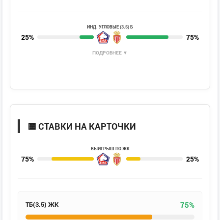
ИНД. УГЛОВЫЕ (3.5) Б
25%
75%
ПОДРОБНЕЕ ▼
🟨 СТАВКИ НА КАРТОЧКИ
ВЫИГРЫШ ПО ЖК
75%
25%
75%
ТБ(3.5) ЖК