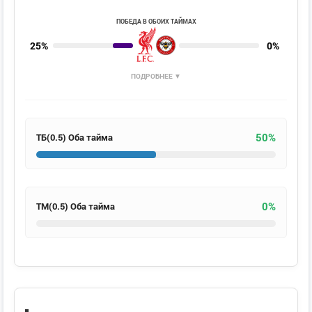
ПОБЕДА В ОБОИХ ТАЙМАХ
25%
0%
ПОДРОБНЕЕ ▼
50%
ТБ(0.5) Оба тайма
0%
ТМ(0.5) Оба тайма