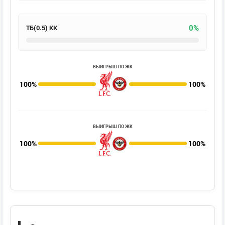
0%
ТБ(0.5) КК
ВЫИГРЫШ ПО ЖК
100%
100%
ВЫИГРЫШ ПО ЖК
100%
100%