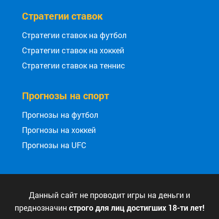
Стратегии ставок
Стратегии ставок на футбол
Стратегии ставок на хоккей
Стратегии ставок на теннис
Прогнозы на спорт
Прогнозы на футбол
Прогнозы на хоккей
Прогнозы на UFC
Данный сайт не проводит игры на деньги и
преднозначин
строго для лиц достигших 18-ти лет!