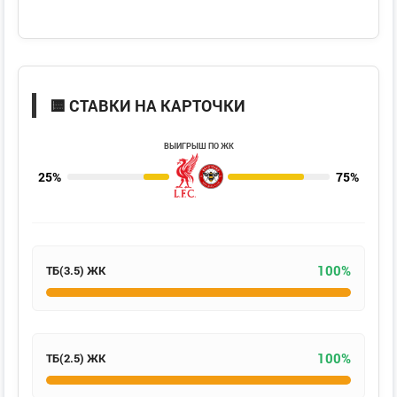
🟨 СТАВКИ НА КАРТОЧКИ
ВЫИГРЫШ ПО ЖК
25%
75%
100%
ТБ(3.5) ЖК
100%
ТБ(2.5) ЖК