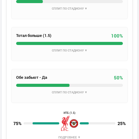
СПЛИТ ПО СТАДИОНУ ▼
100%
Тотал больше (1.5)
СПЛИТ ПО СТАДИОНУ ▼
50%
Обе забьют - Да
СПЛИТ ПО СТАДИОНУ ▼
ИТБ (1.5)
75%
25%
ПОДРОБНЕЕ ▼