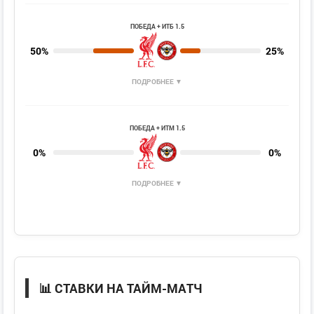
ПОБЕДА + ИТБ 1.5
50%
25%
ПОДРОБНЕЕ ▼
ПОБЕДА + ИТМ 1.5
0%
0%
ПОДРОБНЕЕ ▼
📊 СТАВКИ НА ТАЙМ-МАТЧ