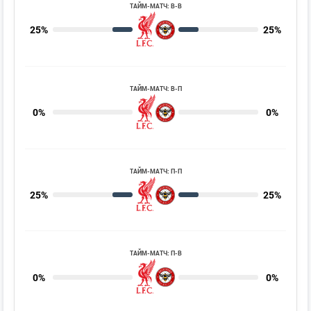
ТАЙМ-МАТЧ: В-В
25%
25%
ТАЙМ-МАТЧ: В-П
0%
0%
ТАЙМ-МАТЧ: П-П
25%
25%
ТАЙМ-МАТЧ: П-В
0%
0%