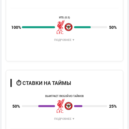
ИТБ (0.5)
100%
50%
ПОДРОБНЕЕ ▼
⏱️ СТАВКИ НА ТАЙМЫ
ВЫИГРАЕТ ЛЮБОЙ ИЗ ТАЙМОВ
50%
25%
ПОДРОБНЕЕ ▼