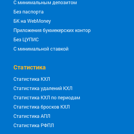
С минимальным депозитом
Без паспорта
БК на WebMoney
Приложения букмекерских контор
Без ЦУПИС
С минимальной ставкой
Статистика
Статистика КХЛ
Статистика удалений КХЛ
Статистика КХЛ по периодам
Статистика бросков КХЛ
Статистика АПЛ
Статистика РФПЛ