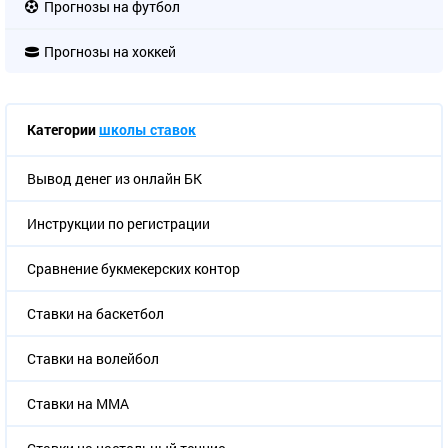
Прогнозы на футбол
Прогнозы на хоккей
Категории
школы ставок
Вывод денег из онлайн БК
Инструкции по регистрации
Сравнение букмекерских контор
Ставки на баскетбол
Ставки на волейбол
Ставки на ММА