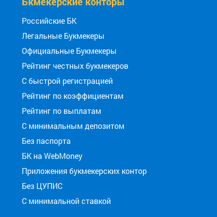
Бкмекерские конторы
Российские БК
Легальные Букмекеры
Официальные Букмекеры
Рейтинг честных букмекеров
С быстрой регистрацией
Рейтинг по коэффициентам
Рейтинг по выплатам
С минимальным депозитом
Без паспорта
БК на WebMoney
Приложения букмекерских контор
Без ЦУПИС
С минимальной ставкой