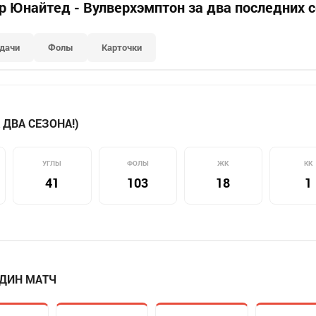
р Юнайтед - Вулверхэмптон за два последних 
дачи
Фолы
Карточки
 ДВА СЕЗОНА!)
УГЛЫ
ФОЛЫ
ЖК
КК
41
103
18
1
ОДИН МАТЧ