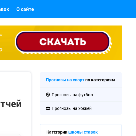
авок
О сайте
Прогнозы на спорт
по категориям
Прогнозы на футбол
атчей
Прогнозы на хоккей
Категории
школы ставок