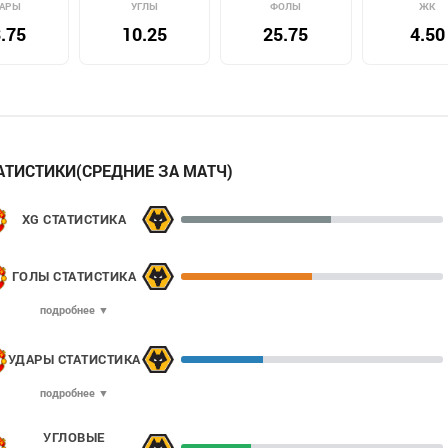
АРЫ
УГЛЫ
ФОЛЫ
ЖК
.75
10.25
25.75
4.50
АТИСТИКИ(СРЕДНИЕ ЗА МАТЧ)
XG СТАТИСТИКА
ГОЛЫ СТАТИСТИКА
подробнее ▼
УДАРЫ СТАТИСТИКА
подробнее ▼
УГЛОВЫЕ