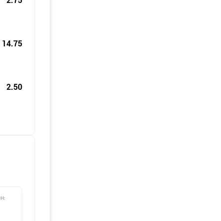
14.75
2.50
Н: