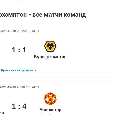
рхэмптон - все матчи команд
2025-12-30 20:15:00 | АПЛ
1 : 1
Вулверхэмптон
Краткая статистика
▼
2025-12-08 20:00:00 | АПЛ
1 : 4
Манчестер
он