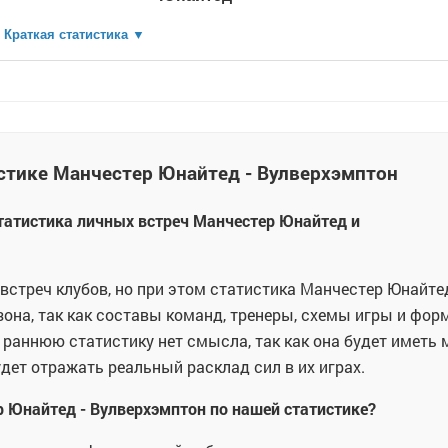
Краткая статистика
▼
стике Манчестер Юнайтед - Вулверхэмптон
татистика личных встреч Манчестер Юнайтед и
стреч клубов, но при этом статистика Манчестер Юнайте
зона, так как составы команд, тренеры, схемы игры и фор
раннюю статистику нет смысла, так как она будет иметь 
дет отражать реальный расклад сил в их играх.
 Юнайтед - Вулверхэмптон по нашей статистике?