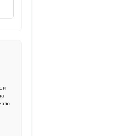
д и
ма
мало