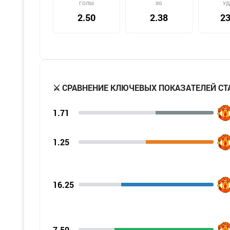
ГОЛЫ
XG
УД
2.50
2.38
23
⚔️ СРАВНЕНИЕ КЛЮЧЕВЫХ ПОКАЗАТЕЛЕЙ СТ
1.71
1.25
16.25
7.50