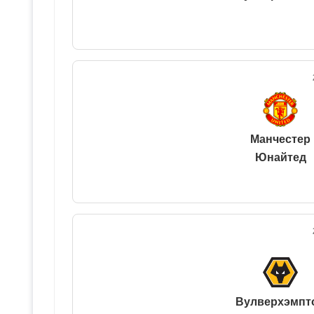
Манчестер
Юнайтед
Вулверхэмпт