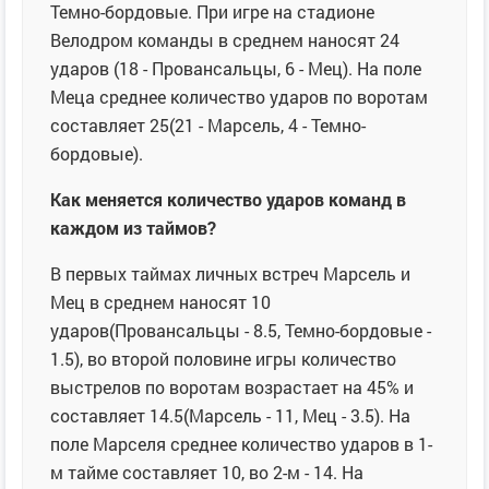
Темно-бордовые. При игре на стадионе
Велодром команды в среднем наносят 24
ударов (18 - Провансальцы, 6 - Мец). На поле
Меца среднее количество ударов по воротам
составляет 25(21 - Марсель, 4 - Темно-
бордовые).
Как меняется количество ударов команд в
каждом из таймов?
В первых таймах личных встреч Марсель и
Мец в среднем наносят 10
ударов(Провансальцы - 8.5, Темно-бордовые -
1.5), во второй половине игры количество
выстрелов по воротам возрастает на 45% и
составляет 14.5(Марсель - 11, Мец - 3.5). На
поле Марселя среднее количество ударов в 1-
м тайме составляет 10, во 2-м - 14. На