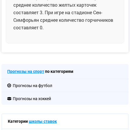
среднее количество желтых карточек
составляет 3. При игре на стадионе Сен-
Симфорьян среднее количество горчичников
составляет 0.
Прогнозы на спорт
по категориям
Прогнозы на футбол
Прогнозы на хоккей
Категории
школы ставок