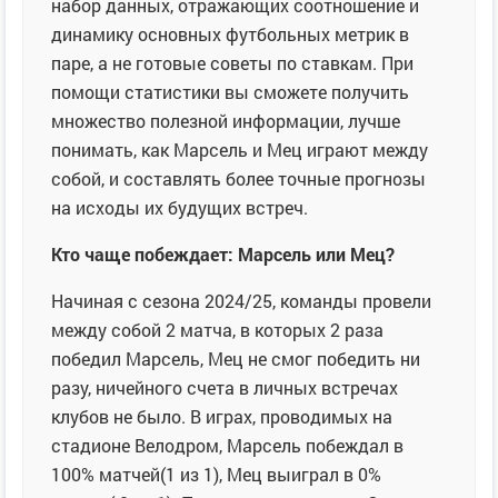
набор данных, отражающих соотношение и
динамику основных футбольных метрик в
паре, а не готовые советы по ставкам. При
помощи статистики вы сможете получить
множество полезной информации, лучше
понимать, как Марсель и Мец играют между
собой, и составлять более точные прогнозы
на исходы их будущих встреч.
Кто чаще побеждает: Марсель или Мец?
Начиная с сезона 2024/25, команды провели
между собой 2 матча, в которых 2 раза
победил Марсель, Мец не смог победить ни
разу, ничейного счета в личных встречах
клубов не было. В играх, проводимых на
стадионе Велодром, Марсель побеждал в
100% матчей(1 из 1), Мец выиграл в 0%