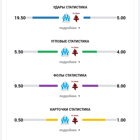
УДАРЫ СТАТИСТИКА
19.50
5.00
подробнее ▼
УГЛОВЫЕ СТАТИСТИКА
5.50
4.00
подробнее ▼
ФОЛЫ СТАТИСТИКА
9.50
8.00
подробнее ▼
КАРТОЧКИ СТАТИСТИКА
0.50
1.00
подробнее ▼