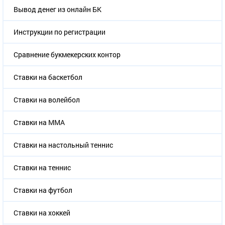
Вывод денег из онлайн БК
Инструкции по регистрации
Сравнение букмекерских контор
Ставки на баскетбол
Ставки на волейбол
Ставки на ММА
Ставки на настольный теннис
Ставки на теннис
Ставки на футбол
Ставки на хоккей