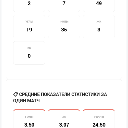
2
7
49
УГЛЫ
ФОЛЫ
ЖК
19
35
3
КК
0
📋 СРЕДНИЕ ПОКАЗАТЕЛИ СТАТИСТИКИ ЗА
ОДИН МАТЧ
ГОЛЫ
XG
УДАРЫ
3.50
3.07
24.50