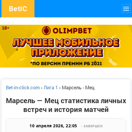
Bet
IC
Bet-in-click.com
›
Лига 1
›
Марсель - Мец
Марсель — Мец статистика личных
встреч и история матчей
10 апреля 2026, 22:05
- ЗАВЕРШЕН