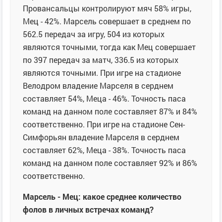
Провансальцы контролируют мяч 58% игры,
Мец - 42%. Марсель совершает в среднем по
562.5 передач за игру, 504 из которых
являются точными, тогда как Мец совершает
по 397 передач за матч, 336.5 из которых
являются точными. При игре на стадионе
Велодром владение Марселя в серднем
составляет 54%, Меца - 46%. Точность паса
команд на данном поле составляет 87% и 84%
соответственно. При игре на стадионе Сен-
Симфорьян владение Марселя в серднем
составляет 62%, Меца - 38%. Точность паса
команд на данном поле составляет 92% и 86%
соответственно.
Марсель - Мец: какое среднее количество
фолов в личных встречах команд?