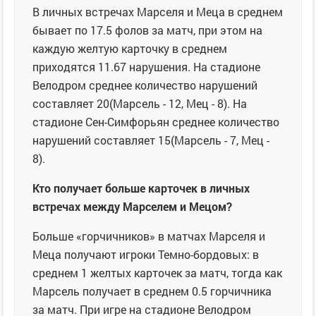
В личных встречах Марселя и Меца в среднем
бывает по 17.5 фолов за матч, при этом на
каждую желтую карточку в среднем
приходятся 11.67 нарушения. На стадионе
Велодром среднее количество нарушений
составляет 20(Марсель - 12, Мец - 8). На
стадионе Сен-Симфорьян среднее количество
нарушений составляет 15(Марсель - 7, Мец -
8).
Кто получает больше карточек в личных
встречах между Марселем и Мецом?
Больше «горчичников» в матчах Марселя и
Меца получают игроки Темно-бордовых: в
среднем 1 желтых карточек за матч, тогда как
Марсель получает в среднем 0.5 горчичника
за матч. При игре на стадионе Велодром