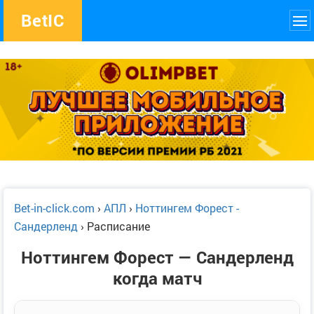
Bet
IC
Bet-in-click.com
›
АПЛ
›
Ноттингем Форест -
Сандерленд
›
Расписание
Ноттингем Форест — Сандерленд
когда матч