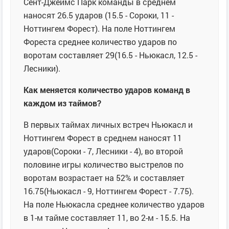
Сент-Джеймс Парк команды в среднем
наносят 26.5 ударов (15.5 - Сороки, 11 -
Ноттингем Форест). На поле Ноттингем
Фореста среднее количество ударов по
воротам составляет 29(16.5 - Ньюкасл, 12.5 -
Лесники).
Как меняется количество ударов команд в
каждом из таймов?
В первых таймах личных встреч Ньюкасл и
Ноттингем Форест в среднем наносят 11
ударов(Сороки - 7, Лесники - 4), во второй
половине игры количество выстрелов по
воротам возрастает на 52% и составляет
16.75(Ньюкасл - 9, Ноттингем Форест - 7.75).
На поле Ньюкасла среднее количество ударов
в 1-м тайме составляет 11, во 2-м - 15.5. На