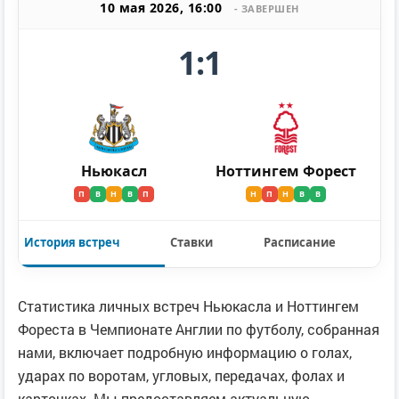
10 мая 2026, 16:00
- ЗАВЕРШЕН
1:1
Ньюкасл
Ноттингем Форест
П
В
Н
В
П
Н
П
Н
В
В
История встреч
Ставки
Расписание
Статистика личных встреч Ньюкасла и Ноттингем
Фореста в Чемпионате Англии по футболу, собранная
нами, включает подробную информацию о голах,
ударах по воротам, угловых, передачах, фолах и
карточках. Мы предоставляем актуальную