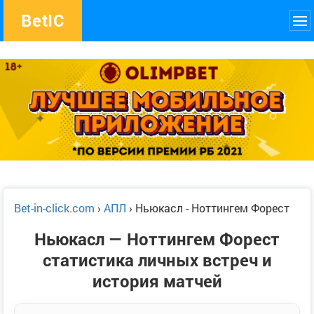
Bet
IC
Bet-in-click.com
›
АПЛ
›
Ньюкасл - Ноттингем Форест
Ньюкасл — Ноттингем Форест
статистика личных встреч и
история матчей