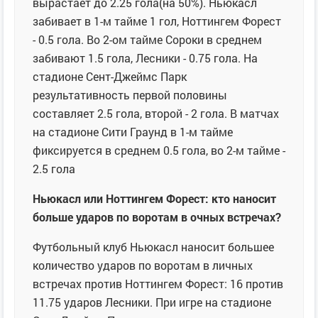
вырастает до 2.25 гола(на 50%). Ньюкасл
забивает в 1-м тайме 1 гол, Ноттингем Форест
- 0.5 гола. Во 2-ом тайме Сороки в среднем
забивают 1.5 гола, Лесники - 0.75 гола. На
стадионе Сент-Джеймс Парк
результативность первой половины
составляет 2.5 гола, второй - 2 гола. В матчах
на стадионе Сити Граунд в 1-м тайме
фиксируется в среднем 0.5 гола, во 2-м тайме -
2.5 гола
Ньюкасл или Ноттингем Форест: кто наносит
больше ударов по воротам в очных встречах?
Футбольный клуб Ньюкасл наносит большее
количество ударов по воротам в личных
встречах против Ноттингем Форест: 16 против
11.75 ударов Лесники. При игре на стадионе