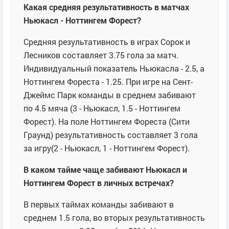
Какая средняя результативность в матчах
Ньюкасл - Ноттингем Форест?
Средняя результативность в играх Сорок и
Лесников составляет 3.75 гола за матч.
Индивидуальный показатель Ньюкасла - 2.5, а
Ноттингем Фореста - 1.25. При игре на Сент-
Джеймс Парк команды в среднем забивают
по 4.5 мяча (3 - Ньюкасл, 1.5 - Ноттингем
Форест). На поле Ноттингем Фореста (Сити
Граунд) результативность составляет 3 гола
за игру(2 - Ньюкасл, 1 - Ноттингем Форест).
В каком тайме чаще забивают Ньюкасл и
Ноттингем Форест в личных встречах?
В первых таймах команды забивают в
среднем 1.5 гола, во вторых результативность