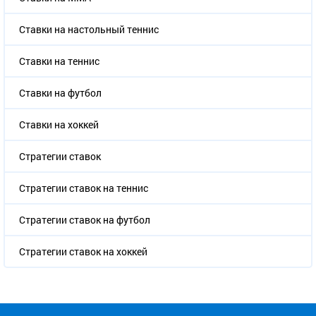
Ставки на настольный теннис
Ставки на теннис
Ставки на футбол
Ставки на хоккей
Стратегии ставок
Стратегии ставок на теннис
Стратегии ставок на футбол
Стратегии ставок на хоккей