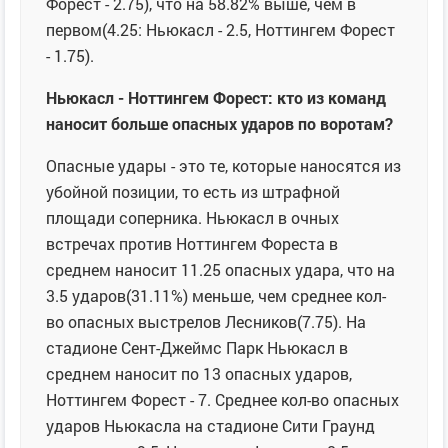
Форест - 2.75), что на 58.82% выше, чем в
первом(4.25: Ньюкасл - 2.5, Ноттингем Форест
- 1.75).
Ньюкасл - Ноттингем Форест: кто из команд
наносит больше опасных ударов по воротам?
Опасные удары - это те, которые наносятся из
убойной позиции, то есть из штрафной
площади соперника. Ньюкасл в очных
встречах против Ноттингем Фореста в
среднем наносит 11.25 опасных удара, что на
3.5 ударов(31.11%) меньше, чем среднее кол-
во опасных выстрелов Лесников(7.75). На
стадионе Сент-Джеймс Парк Ньюкасл в
среднем наносит по 13 опасных ударов,
Ноттингем Форест - 7. Среднее кол-во опасных
ударов Ньюкасла на стадионе Сити Граунд