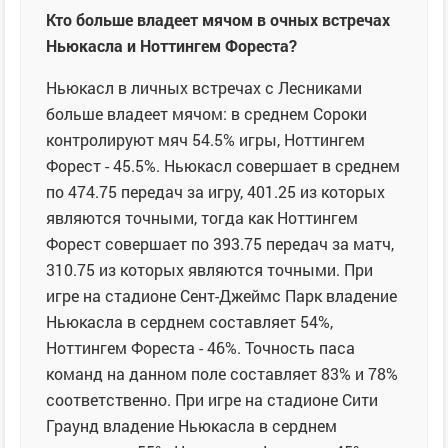
Кто больше владеет мячом в очных встречах
Ньюкасла и Ноттингем Фореста?
Ньюкасл в личных встречах с Лесниками
больше владеет мячом: в среднем Сороки
контролируют мяч 54.5% игры, Ноттингем
Форест - 45.5%. Ньюкасл совершает в среднем
по 474.75 передач за игру, 401.25 из которых
являются точными, тогда как Ноттингем
Форест совершает по 393.75 передач за матч,
310.75 из которых являются точными. При
игре на стадионе Сент-Джеймс Парк владение
Ньюкасла в серднем составляет 54%,
Ноттингем Фореста - 46%. Точность паса
команд на данном поле составляет 83% и 78%
соответственно. При игре на стадионе Сити
Граунд владение Ньюкасла в серднем