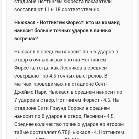
стадионе Ноттингем Фореста показатели
составляют 11 и 18 соответственно.
Ньюкасл - Ноттингем Форест: кто из команд
наносит больше точных ударов в личных
встречах?
Ньюкасл в среднем наносит по 6.5 ударов в
створ в очных играх против Ноттингем
Фореста, тогда как Лесников в среднем
совершают по 4.5 точных выстрелов. В
матчах, проводимых на стадионе Сент-
Джеймс Парк, Ньюкасл в среднем наносит по
7 ударов в створ, Ноттингем Форест - 4.5. На
стадионе Сити Граунд Сороки в среднем
наносит по 6 ударов в створ, Лесники - 4.5.
Среднее количество точных ударов во втором
тайме составляет 6.75(Ньюкасл - 4, Ноттингем