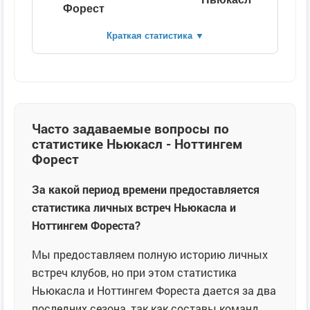
Форест
Краткая статистика
▼
Часто задаваемые вопросы по
статистике Ньюкасл - Ноттингем
Форест
За какой период времени предоставляется
статистика личных встреч Ньюкасла и
Ноттингем Фореста?
Мы предоставляем полную историю личных
встреч клубов, но при этом статистика
Ньюкасла и Ноттингем Фореста дается за два
последних сезона, так как составы команд,