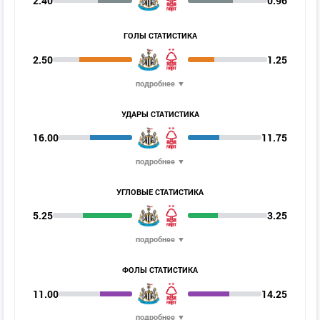
2.40
0.96
ГОЛЫ СТАТИСТИКА
2.50
1.25
подробнее ▼
УДАРЫ СТАТИСТИКА
16.00
11.75
подробнее ▼
УГЛОВЫЕ СТАТИСТИКА
5.25
3.25
подробнее ▼
ФОЛЫ СТАТИСТИКА
11.00
14.25
подробнее ▼