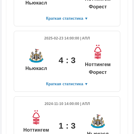
Ньюкасл
Форест
Краткая статистика
▼
2025-02-23 14:00:00 | АПЛ
4 : 3
Ноттингем
Ньюкасл
Форест
Краткая статистика
▼
2024-11-10 14:00:00 | АПЛ
1 : 3
Ноттингем
Ньюкасл