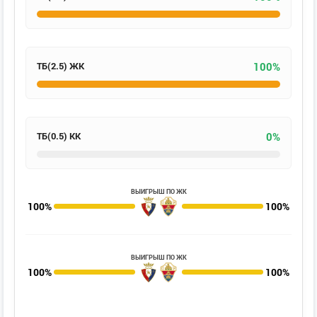
100%
ТБ(2.5) ЖК
0%
ТБ(0.5) КК
ВЫИГРЫШ ПО ЖК
100%
100%
ВЫИГРЫШ ПО ЖК
100%
100%