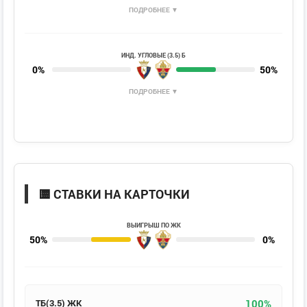
ПОДРОБНЕЕ ▼
ИНД. УГЛОВЫЕ (3.5) Б
0%
50%
ПОДРОБНЕЕ ▼
🟨 СТАВКИ НА КАРТОЧКИ
ВЫИГРЫШ ПО ЖК
50%
0%
100%
ТБ(3.5) ЖК