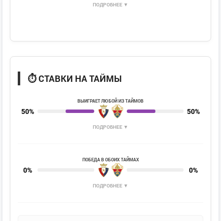
ПОДРОБНЕЕ ▼
⏱️ СТАВКИ НА ТАЙМЫ
ВЫИГРАЕТ ЛЮБОЙ ИЗ ТАЙМОВ
50%
50%
ПОДРОБНЕЕ ▼
ПОБЕДА В ОБОИХ ТАЙМАХ
0%
0%
ПОДРОБНЕЕ ▼