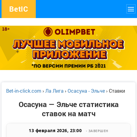
Bet
IC
Bet-in-click.com
›
Ла Лига
›
Осасуна - Эльче
›
Ставки
Осасуна — Эльче статистика
ставок на матч
13 февраля 2026, 23:00
- ЗАВЕРШЕН