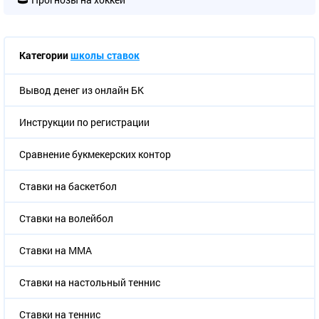
Категории
школы ставок
Вывод денег из онлайн БК
Инструкции по регистрации
Сравнение букмекерских контор
Ставки на баскетбол
Ставки на волейбол
Ставки на ММА
Ставки на настольный теннис
Ставки на теннис