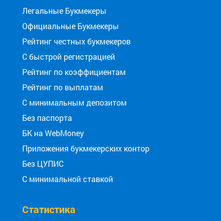
Легальные Букмекеры
Официальные Букмекеры
Рейтинг честных букмекеров
С быстрой регистрацией
Рейтинг по коэффициентам
Рейтинг по выплатам
С минимальным депозитом
Без паспорта
БК на WebMoney
Приложения букмекерских контор
Без ЦУПИС
С минимальной ставкой
Статистика