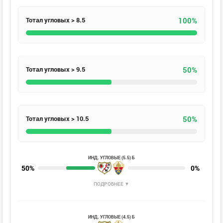
100%
Тотал угловых > 8.5
50%
Тотал угловых > 9.5
50%
Тотал угловых > 10.5
ИНД. УГЛОВЫЕ (5.5) Б
50%
0%
ПОДРОБНЕЕ ▼
ИНД. УГЛОВЫЕ (4.5) Б