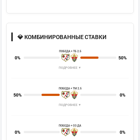
💎 КОМБИНИРОВАННЫЕ СТАВКИ
ПОБЕДА + ТБ 2.5
0%
50%
ПОДРОБНЕЕ ▼
ПОБЕДА + ТМ 2.5
50%
0%
ПОДРОБНЕЕ ▼
ПОБЕДА + ОЗ ДА
0%
0%