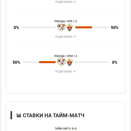
ПОДРОБНЕЕ ▼
ПОБЕДА + ИТБ 1.5
0%
50%
ПОДРОБНЕЕ ▼
ПОБЕДА + ИТМ 1.5
50%
0%
ПОДРОБНЕЕ ▼
📊 СТАВКИ НА ТАЙМ-МАТЧ
ТАЙМ-МАТЧ: В-В