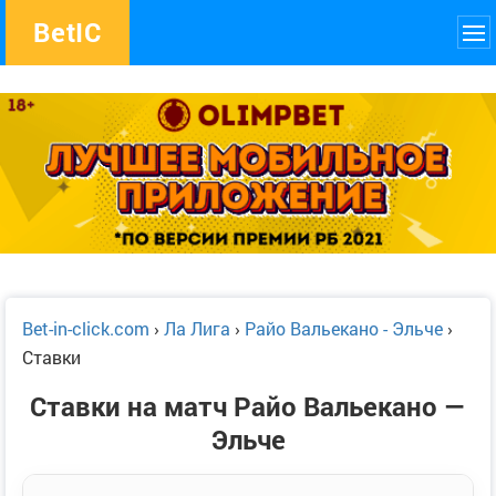
Bet
IC
Bet-in-click.com
›
Ла Лига
›
Райо Вальекано - Эльче
›
Ставки
Ставки на матч Райо Вальекано —
Эльче