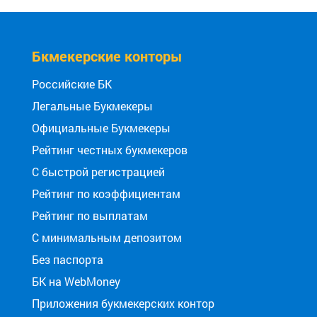
Бкмекерские конторы
Российские БК
Легальные Букмекеры
Официальные Букмекеры
Рейтинг честных букмекеров
С быстрой регистрацией
Рейтинг по коэффициентам
Рейтинг по выплатам
С минимальным депозитом
Без паспорта
БК на WebMoney
Приложения букмекерских контор