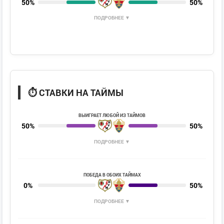
50%
50%
ПОДРОБНЕЕ ▼
⏱️ СТАВКИ НА ТАЙМЫ
ВЫИГРАЕТ ЛЮБОЙ ИЗ ТАЙМОВ
50%
50%
ПОДРОБНЕЕ ▼
ПОБЕДА В ОБОИХ ТАЙМАХ
0%
50%
ПОДРОБНЕЕ ▼