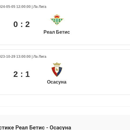
024-05-05 12:00:00 | Ла Лига
0 : 2
Реал Бетис
023-10-29 13:00:00 | Ла Лига
2 : 1
Осасуна
тике Реал Бетис - Осасуна