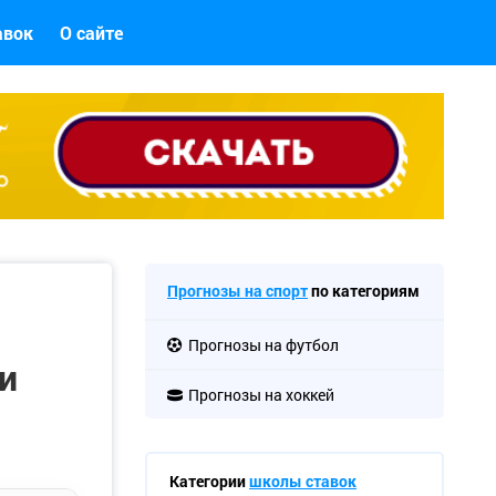
авок
О сайте
Прогнозы на спорт
по категориям
Прогнозы на футбол
и
Прогнозы на хоккей
Категории
школы ставок