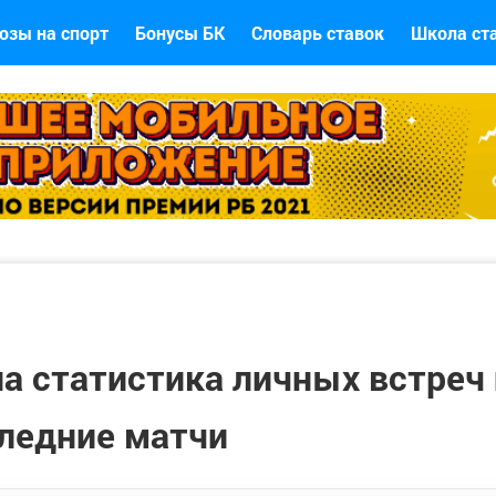
озы на спорт
Бонусы БК
Словарь ставок
Школа ст
а статистика личных встреч 
ледние матчи