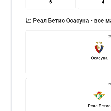
6
4
📈 Реал Бетис Осасуна - все 
2
Осасуна
2
Реал Бетис