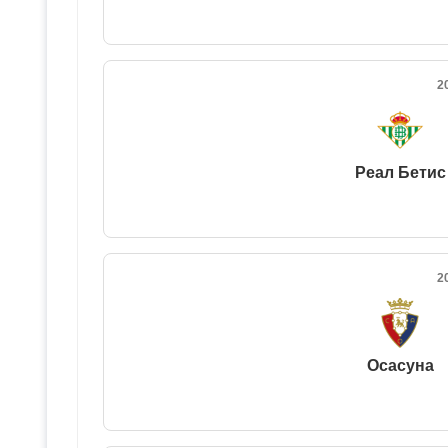
2
Реал Бетис
2
Осасуна