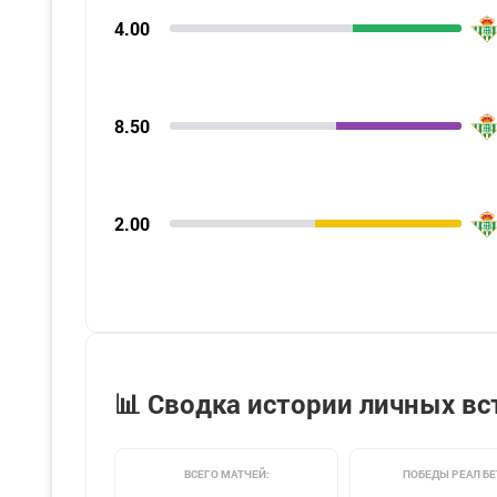
4.00
8.50
2.00
📊 Сводка истории личных вс
ВСЕГО МАТЧЕЙ:
ПОБЕДЫ РЕАЛ БЕ