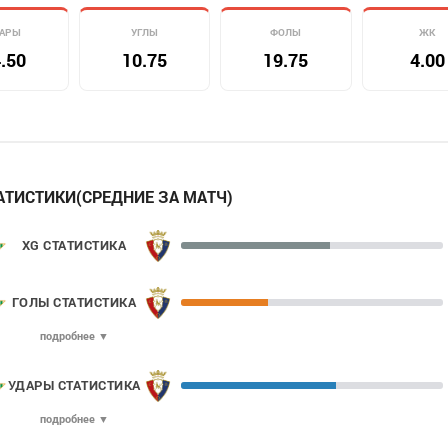
АРЫ
УГЛЫ
ФОЛЫ
ЖК
.50
10.75
19.75
4.00
АТИСТИКИ(СРЕДНИЕ ЗА МАТЧ)
XG СТАТИСТИКА
ГОЛЫ СТАТИСТИКА
подробнее ▼
УДАРЫ СТАТИСТИКА
подробнее ▼