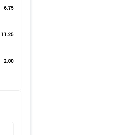
6.75
11.25
2.00