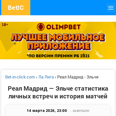
Bet
IC
Bet-in-click.com
›
Ла Лига
›
Реал Мадрид - Эльче
Реал Мадрид — Эльче статистика
личных встреч и история матчей
14 марта 2026, 23:00
- ЗАВЕРШЕН