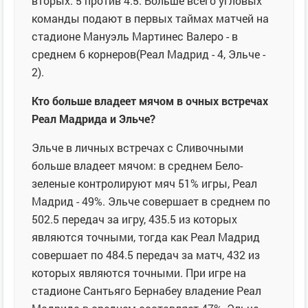
вторых: 5 против 4.5. Больше всего угловых
команды подают в первых таймах матчей на
стадионе Мануэль Мартинес Валеро - в
среднем 6 корнеров(Реал Мадрид - 4, Эльче -
2).
Кто больше владеет мячом в очных встречах
Реал Мадрида и Эльче?
Эльче в личных встречах с Сливочными
больше владеет мячом: в среднем Бело-
зеленые контролируют мяч 51% игры, Реал
Мадрид - 49%. Эльче совершает в среднем по
502.5 передач за игру, 435.5 из которых
являются точными, тогда как Реал Мадрид
совершает по 484.5 передач за матч, 432 из
которых являются точными. При игре на
стадионе Сантьяго Бернабеу владение Реал