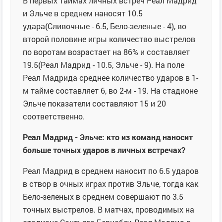
В первых таймах личных встреч Реал Мадрид
и Эльче в среднем наносят 10.5
удара(Сливочные - 6.5, Бело-зеленые - 4), во
второй половине игры количество выстрелов
по воротам возрастает на 86% и составляет
19.5(Реал Мадрид - 10.5, Эльче - 9). На поле
Реал Мадрида среднее количество ударов в 1-
м тайме составляет 6, во 2-м - 19. На стадионе
Эльче показатели составляют 15 и 20
соответственно.
Реал Мадрид - Эльче: кто из команд наносит
больше точных ударов в личных встречах?
Реал Мадрид в среднем наносит по 6.5 ударов
в створ в очных играх против Эльче, тогда как
Бело-зеленых в среднем совершают по 3.5
точных выстрелов. В матчах, проводимых на