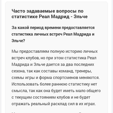
Часто задаваемые вопросы по
статистике Реал Мадрид - Эльче
За какой период времени предоставляется
статистика личных встреч Реал Мадрида и
Эльче?
Мы предоставляем полную историю личных
встреч клубов, но при этом статистика Реал
Мадрида и Эльче дается за два последних
сезона, так как составы команд, тренеры,
схемы игры и форма спортсменов меняются.
Использовать более раннюю статистику нет
смысла, так как она будет иметь мало общего
с текущим состоянием клубов и не будет
отражать реальный расклад сил в их играх.