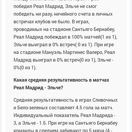
победил Реал Мадрид, Эльче не смог
победить ни разу, ничейного счета в личных
встречах клубов не было. В играх,
проводимых на стадионе Сантьяго Бернабеу,
Реал Мадрид побеждал в 100% матчей(1 из 1),
Эльче выиграл в 0% встреч( 0 из 1). При игре
на стадионе Мануэль Мартинес Валеро, Реал
Мадрид выиграл в 0% встреч(0 из 1), Эльче -
0%(0 из 1).
Какая средняя результативность в матчах
Реал Мадрид - Эльче?
Средняя результативность в играх Сливочных
и Бело-зеленых составляет 4.5 гола за матч.
Индивидуальный показатель Реал Мадрида -
3, а Эльче - 1.5. При игре на Сантьяго Бернабеу
команды в среднем забивают по 5 мяча (4 -