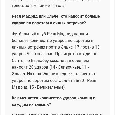
голов, во 2-м тайме - 4 гола
Реал Мадрид или Эльче: кто наносит больше
ударов по воротам в очных встречах?
Футбольный клуб Реал Мадрид наносит
большее количество ударов по воротам в
личных встречах против Эльче: 17 против 13
ударов Бело-зеленые. При игре на стадионе
Сантьяго Бернабеу команды в среднем
наносят 25 ударов (14 - Сливочные, 11 -
Эльче). На поле Эльче среднее количество
ударов по воротам составляет 35(20 - Реал
Мадрид, 15 - Бело-зеленые).
Как меняется количество ударов команд в
каждом из таймов?