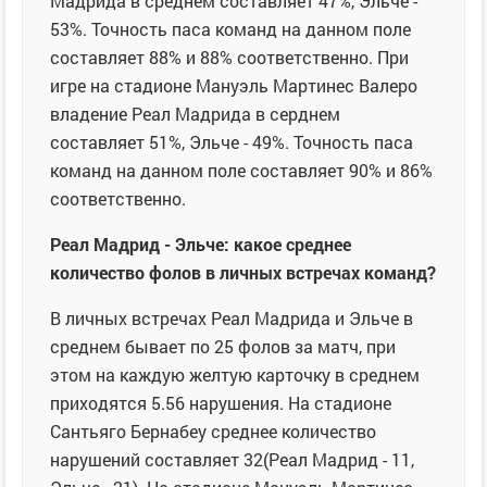
Мадрида в среднем составляет 47%, Эльче -
53%. Точность паса команд на данном поле
составляет 88% и 88% соответственно. При
игре на стадионе Мануэль Мартинес Валеро
владение Реал Мадрида в серднем
составляет 51%, Эльче - 49%. Точность паса
команд на данном поле составляет 90% и 86%
соответственно.
Реал Мадрид - Эльче: какое среднее
количество фолов в личных встречах команд?
В личных встречах Реал Мадрида и Эльче в
среднем бывает по 25 фолов за матч, при
этом на каждую желтую карточку в среднем
приходятся 5.56 нарушения. На стадионе
Сантьяго Бернабеу среднее количество
нарушений составляет 32(Реал Мадрид - 11,