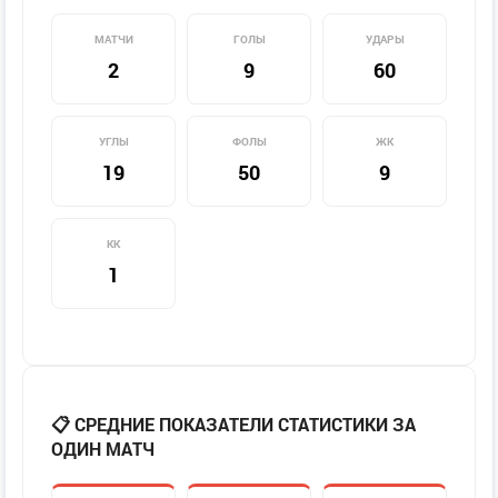
МАТЧИ
ГОЛЫ
УДАРЫ
2
9
60
УГЛЫ
ФОЛЫ
ЖК
19
50
9
КК
1
📋 СРЕДНИЕ ПОКАЗАТЕЛИ СТАТИСТИКИ ЗА
ОДИН МАТЧ