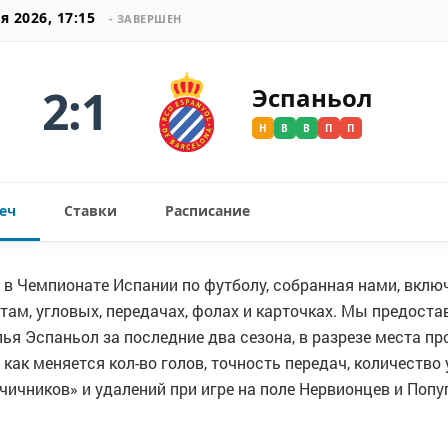
я 2026, 17:15
- ЗАВЕРШЕН
2:1
Эспаньол
Н
В
В
П
П
еч
Ставки
Расписание
 в Чемпионате Испании по футболу, собранная нами, вклю
там, угловых, передачах, фолах и карточках. Мы предост
ья Эспаньол за последние два сезона, в разрезе места пр
как меняется кол-во голов, точность передач, количество 
чичников» и удалений при игре на поле Нервионцев и Попуг