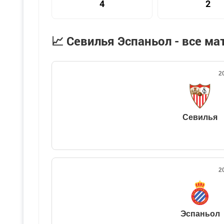
4
2
📈 Севилья Эспаньол - все м
2
Севилья
2
Эспаньол