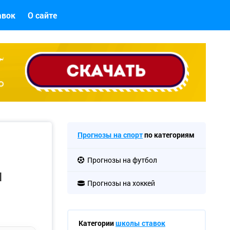
авок
О сайте
Прогнозы на спорт
по категориям
Прогнозы на футбол
и
Прогнозы на хоккей
Категории
школы ставок