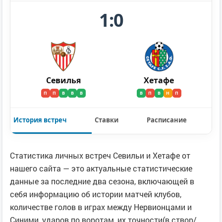
1:0
Севилья
Хетафе
П
П
В
В
В
В
П
В
Н
П
История встреч
Ставки
Расписание
Статистика личных встреч Севильи и Хетафе от
нашего сайта — это актуальные статистические
данные за последние два сезона, включающей в
себя информацию об истории матчей клубов,
количестве голов в играх между Нервионцами и
Синими, ударов по воротам, их точности(в створ/