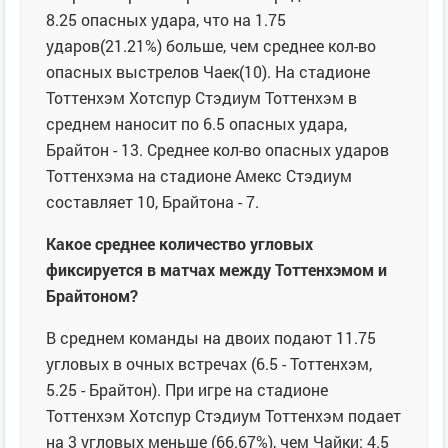
8.25 опасных удара, что на 1.75
ударов(21.21%) больше, чем среднее кол-во
опасных выстрелов Чаек(10). На стадионе
Тоттенхэм Хотспур Стэдиум Тоттенхэм в
среднем наносит по 6.5 опасных удара,
Брайтон - 13. Среднее кол-во опасных ударов
Тоттенхэма на стадионе Амекс Стэдиум
составляет 10, Брайтона - 7.
Какое среднее количество угловых
фиксируется в матчах между Тоттенхэмом и
Брайтоном?
В среднем команды на двоих подают 11.75
угловых в очных встречах (6.5 - Тоттенхэм,
5.25 - Брайтон). При игре на стадионе
Тоттенхэм Хотспур Стэдиум Тоттенхэм подает
на 3 угловых меньше (66.67%), чем Чайки: 4.5