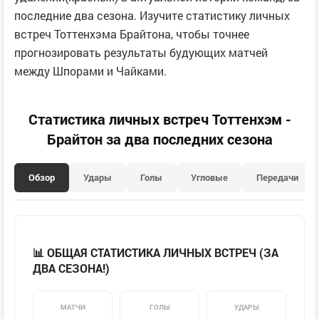
последние два сезона. Изучите статистику личных
встреч Тоттенхэма Брайтона, чтобы точнее
прогнозировать результаты будующих матчей
между Шпорами и Чайками.
Статистика личных встреч Тоттенхэм -
Брайтон за два последних сезона
Обзор
Удары
Голы
Угловые
Передачи
📊 ОБЩАЯ СТАТИСТИКА ЛИЧНЫХ ВСТРЕЧ (ЗА
ДВА СЕЗОНА!)
МАТЧИ
ГОЛЫ
УДАРЫ