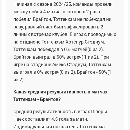
Начиная с сезона 2024/25, команды провели
между собой 4 матча, в которых 2 раза
победил Брайтон, Тоттенхэм не побеждал ни
разу, равный счет был зафиксирован в 2
личных встречах клубов. В играх, проводимых
на стадионе Тоттенхэм Хотспур Стэдиум,
Тоттенхэм побеждал в 0% матчей(0 из 2),
Брайтон выиграл в 50% встреч( 1 из 2). При
игре на стадионе Амекс Стэдиум, Тоттенхэм
выиграл в 0% встреч(0 из 2), Брайтон - 50%(1
из 2).
Какая средняя результативность в матчах
Тоттенхэм - Брайтон?
Средняя результативность в играх Шпор и
Чаек составляет 4.5 гола за матч.
Индивидуальный показатель Тоттенхэма -