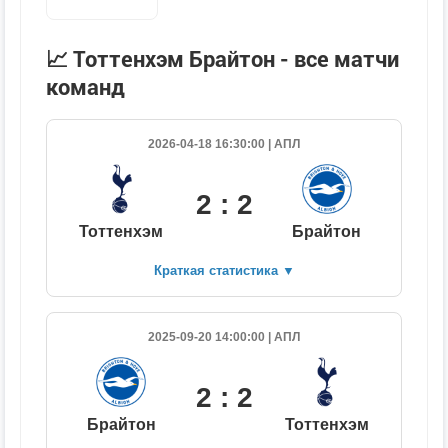
📈 Тоттенхэм Брайтон - все матчи
команд
2026-04-18 16:30:00 | АПЛ
2 : 2
Тоттенхэм
Брайтон
Краткая статистика
▼
2025-09-20 14:00:00 | АПЛ
2 : 2
Брайтон
Тоттенхэм