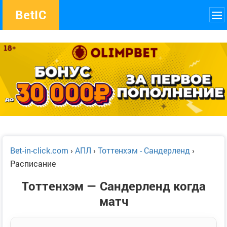
Bet
IC
Bet-in-click.com
›
АПЛ
›
Тоттенхэм - Сандерленд
›
Расписание
Тоттенхэм — Сандерленд когда
матч