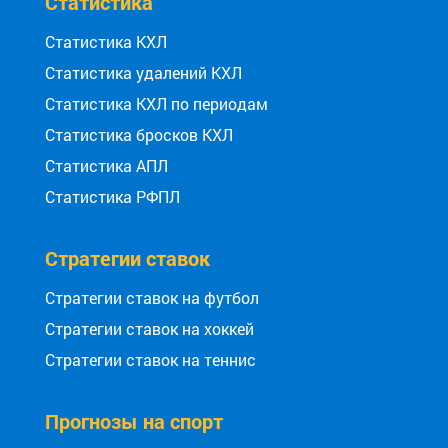
Статистика
Статистика КХЛ
Статистика удалений КХЛ
Статистика КХЛ по периодам
Статистика бросков КХЛ
Статистика АПЛ
Статистика РФПЛ
Стратегии ставок
Стратегии ставок на футбол
Стратегии ставок на хоккей
Стратегии ставок на теннис
Прогнозы на спорт