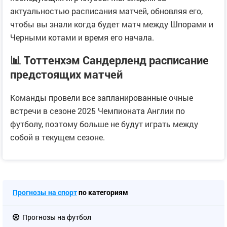
актуальностью расписания матчей, обновляя его,
чтобы вы знали когда будет матч между Шпорами и
Черными котами и время его начала.
📊 Тоттенхэм Сандерленд расписание
предстоящих матчей
Команды провели все запланированные очные
встречи в сезоне 2025 Чемпионата Англии по
футболу, поэтому больше не будут играть между
собой в текущем сезоне.
Прогнозы на спорт
по категориям
Прогнозы на футбол