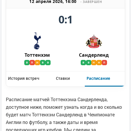
12 апреля 2026, 16:00
- ЗАВЕРШЕН
0:1
Тоттенхэм
Сандерленд
В
П
Н
В
В
В
В
Н
Н
П
История встреч
Ставки
Расписание
Расписание матчей Тоттенхэма Сандерленда,
доступное ниже, поможет узнать когда и во сколько
будет матч Тоттенхэм Сандерленд в Чемпионате
Англии по футболу, а также даты и время
последующих игр клубов. Мы следим за