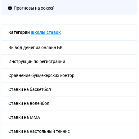
Прогнозы на хоккей
Категории
школы ставок
Вывод денег из онлайн БК
Инструкции по регистрации
Сравнение букмекерских контор
Ставки на баскетбол
Ставки на волейбол
Ставки на ММА
Ставки на настольный теннис