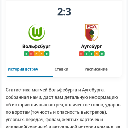
2:3
Вольфсбург
Аугсбург
В
П
Н
Н
В
П
В
В
Н
В
История встреч
Ставки
Расписание
Статистика матчей Вольфсбурга и Аугсбурга,
собранная нами, даст вам детальную информацию
об истории личных встреч, количестве голов, ударов
по воротам(точность и опасность выстрелов),
угловых, передач, фолам, желтых карточек и
удалений(красных) в актуальной истории команд, за