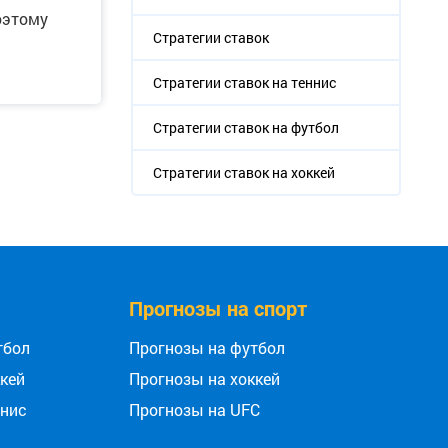
оэтому
Стратегии ставок
Стратегии ставок на теннис
Стратегии ставок на футбол
Стратегии ставок на хоккей
Прогнозы на спорт
тбол
Прогнозы на футбол
ккей
Прогнозы на хоккей
ннис
Прогнозы на UFC