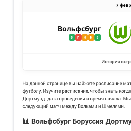
7 февр
Вольфсбург
В
П
Н
Н
В
История встр
На данной странице вы найжете расписание ма
футболу. Изучите расписание, чтобы знать ког
Дортмунд: дата проведения и время начала. Мы
следующий матч между Волками и Шмелями.
📊 Вольфсбург Боруссия Дортм