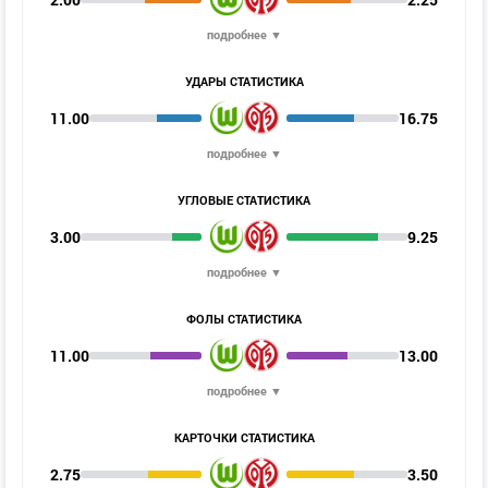
подробнее ▼
УДАРЫ СТАТИСТИКА
11.00
16.75
подробнее ▼
УГЛОВЫЕ СТАТИСТИКА
3.00
9.25
подробнее ▼
ФОЛЫ СТАТИСТИКА
11.00
13.00
подробнее ▼
КАРТОЧКИ СТАТИСТИКА
2.75
3.50