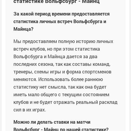
статистике Вольфсбург - Майнц
За какой период времени предоставляется
статистика личных встреч Вольфсбурга и
Майнца?
Мы предоставляем полную историю личных
встреч клубов, но при этом статистика
Вольфсбурга и Майнца дается за два
последних сезона, так как составы команд,
тренеры, схемы игры и форма спортсменов
меняются. Использовать более раннюю
статистику нет смысла, так как она будет
иметь мало общего с текущим состоянием
клубов и не будет отражать реальный расклад
сил в их играх.
Можно ли делать ставки на матчи
Вольфсбург - Майнц по нашей статистике?