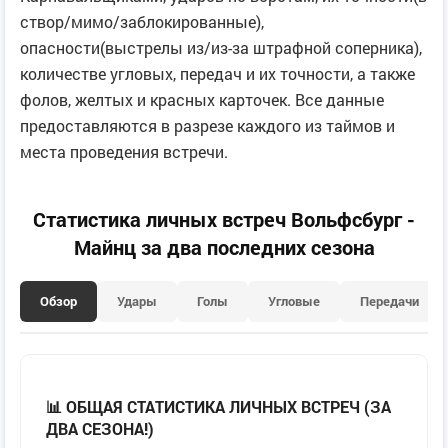
створ/мимо/заблокированные),
опасности(выстрелы из/из-за штрафной соперника),
количестве угловых, передач и их точности, а также
фолов, желтых и красных карточек. Все данные
предоставляются в разрезе каждого из таймов и
места проведения встречи.
Статистика личных встреч Вольфсбург -
Майнц за два последних сезона
Обзор
Удары
Голы
Угловые
Передачи
📊 ОБЩАЯ СТАТИСТИКА ЛИЧНЫХ ВСТРЕЧ (ЗА
ДВА СЕЗОНА!)