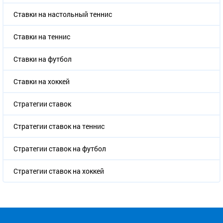
Ставки на настольный теннис
Ставки на теннис
Ставки на футбол
Ставки на хоккей
Стратегии ставок
Стратегии ставок на теннис
Стратегии ставок на футбол
Стратегии ставок на хоккей