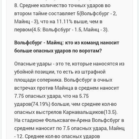
8. Среднее количество точных ударов во
втором тайме составляет 5(Вольфсбург - 2,
Майнц - 3), что на 11.11% выше, чем в
первом(4.5: Вольфсбург - 1.5, Майнц - 3).
Вольфсбург - Майнц: кто из команд наносит
больше опасных ударов по воротам?
Опасные удары - это те, которые наносятся из
убойной позиции, то есть из штрафной
площади соперника. Вольфсбург в очных
встречах против Майнца в среднем наносит
7.75 опасных удара, что на 5.75
ударов(74.19%) больше, чем среднее кол-во
опасных выстрелов Карнавальщиков(13.5).
На стадионе Фольксваген-Арена Вольфсбург в
среднем наносит по 7.5 опасных удара, Майнц
- 12. Среднее кол-во опасных ударов