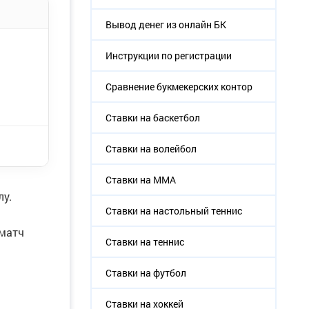
Вывод денег из онлайн БК
Инструкции по регистрации
Сравнение букмекерских контор
Ставки на баскетбол
Ставки на волейбол
Ставки на ММА
лу.
Ставки на настольный теннис
 матч
Ставки на теннис
Ставки на футбол
Ставки на хоккей