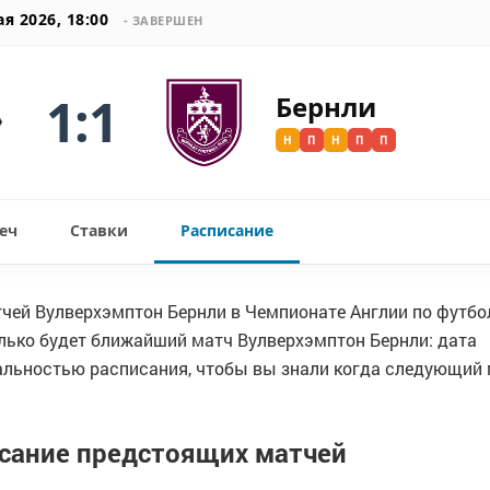
ая 2026, 18:00
- ЗАВЕРШЕН
1:1
Бернли
Н
П
Н
П
П
еч
Ставки
Расписание
чей Вулверхэмптон Бернли в Чемпионате Англии по футбо
олько будет ближайший матч Вулверхэмптон Бернли: дата
уальностью расписания, чтобы вы знали когда следующий
исание предстоящих матчей