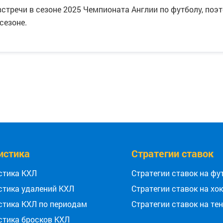
тречи в сезоне 2025 Чемпионата Англии по футболу, поэ
сезоне.
истика
Стратегии ставок
стика КХЛ
Стратегии ставок на фу
стика удалений КХЛ
Стратегии ставок на хо
стика КХЛ по периодам
Стратегии ставок на те
стика бросков КХЛ