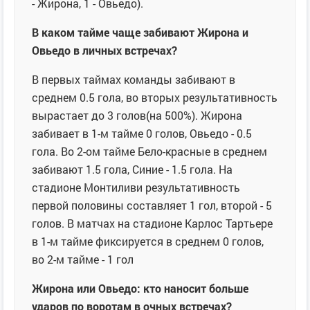
- Жирона, 1 - Овьедо).
В каком тайме чаще забивают Жирона и
Овьедо в личных встречах?
В первых таймах команды забивают в
среднем 0.5 гола, во вторых результативность
вырастает до 3 голов(на 500%). Жирона
забивает в 1-м тайме 0 голов, Овьедо - 0.5
гола. Во 2-ом тайме Бело-красные в среднем
забивают 1.5 гола, Синие - 1.5 гола. На
стадионе Монтиливи результативность
первой половины составляет 1 гол, второй - 5
голов. В матчах на стадионе Карлос Тартьере
в 1-м тайме фиксируется в среднем 0 голов,
во 2-м тайме - 1 гол
Жирона или Овьедо: кто наносит больше
ударов по воротам в очных встречах?