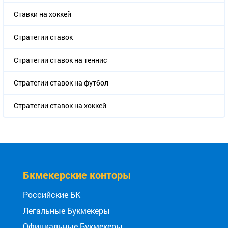
Ставки на хоккей
Стратегии ставок
Стратегии ставок на теннис
Стратегии ставок на футбол
Стратегии ставок на хоккей
Бкмекерские конторы
Российские БК
Легальные Букмекеры
Официальные Букмекеры