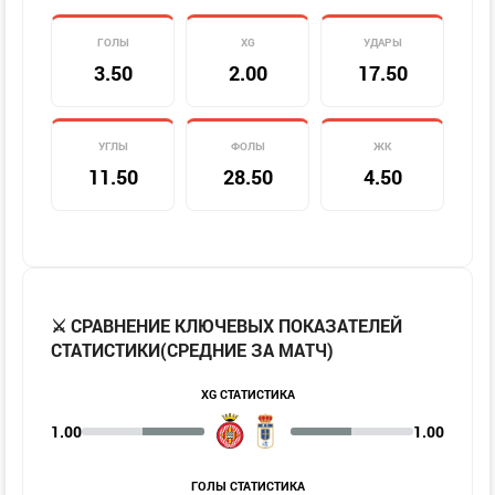
ГОЛЫ
XG
УДАРЫ
3.50
2.00
17.50
УГЛЫ
ФОЛЫ
ЖК
11.50
28.50
4.50
⚔️ СРАВНЕНИЕ КЛЮЧЕВЫХ ПОКАЗАТЕЛЕЙ
СТАТИСТИКИ(СРЕДНИЕ ЗА МАТЧ)
XG СТАТИСТИКА
1.00
1.00
ГОЛЫ СТАТИСТИКА