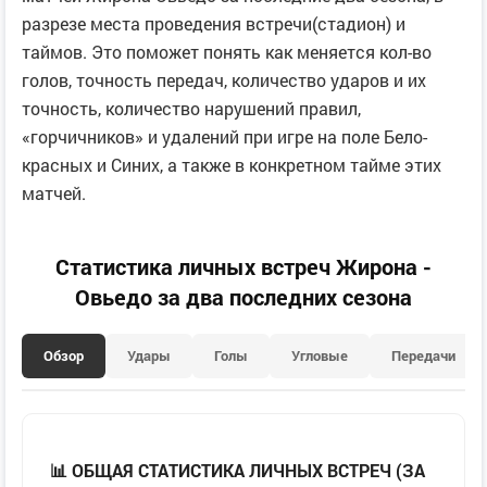
разрезе места проведения встречи(стадион) и
таймов. Это поможет понять как меняется кол-во
голов, точность передач, количество ударов и их
точность, количество нарушений правил,
«горчичников» и удалений при игре на поле Бело-
красных и Синих, а также в конкретном тайме этих
матчей.
Статистика личных встреч Жирона -
Овьедо за два последних сезона
Обзор
Удары
Голы
Угловые
Передачи
📊 ОБЩАЯ СТАТИСТИКА ЛИЧНЫХ ВСТРЕЧ (ЗА