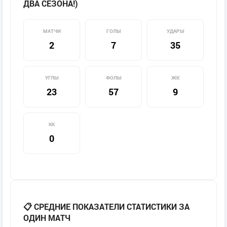
ДВА СЕЗОНА!)
МАТЧИ
ГОЛЫ
УДАРЫ
2
7
35
УГЛЫ
ФОЛЫ
ЖК
23
57
9
КК
0
📋 СРЕДНИЕ ПОКАЗАТЕЛИ СТАТИСТИКИ ЗА
ОДИН МАТЧ