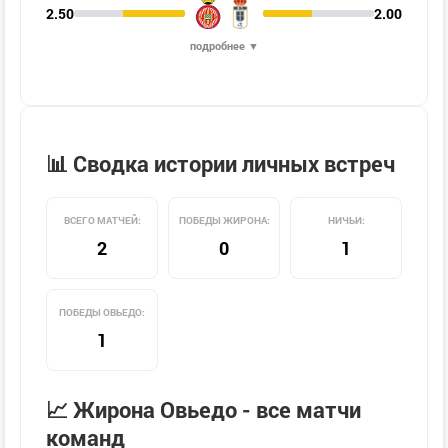
2.50
2.00
подробнее ▼
📊 Сводка истории личных встреч
ВСЕГО МАТЧЕЙ:
ПОБЕДЫ ЖИРОНА:
НИЧЬИ:
2
0
1
ПОБЕДЫ ОВЬЕДО:
1
📈 Жирона Овьедо - все матчи
команд