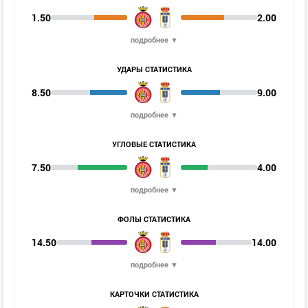
1.50
2.00
подробнее ▼
УДАРЫ СТАТИСТИКА
8.50
9.00
подробнее ▼
УГЛОВЫЕ СТАТИСТИКА
7.50
4.00
подробнее ▼
ФОЛЫ СТАТИСТИКА
14.50
14.00
подробнее ▼
КАРТОЧКИ СТАТИСТИКА