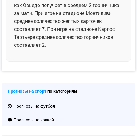
как Овьедо получает в среднем 2 горчичника
за матч. При игре на стадионе Монтиливи
среднее количество желтых карточек
составляет 7. При игре на стадионе Карлос
Тартьере среднее количество горчичников
составляет 2.
Прогнозы на спорт
по категориям
Прогнозы на футбол
Прогнозы на хоккей