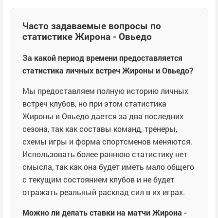
Часто задаваемые вопросы по
статистике Жирона - Овьедо
За какой период времени предоставляется
статистика личных встреч Жироны и Овьедо?
Мы предоставляем полную историю личных
встреч клубов, но при этом статистика
Жироны и Овьедо дается за два последних
сезона, так как составы команд, тренеры,
схемы игры и форма спортсменов меняются.
Использовать более раннюю статистику нет
смысла, так как она будет иметь мало общего
с текущим состоянием клубов и не будет
отражать реальный расклад сил в их играх.
Можно ли делать ставки на матчи Жирона -