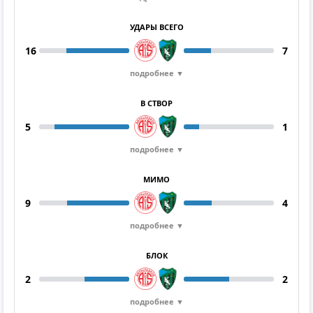
УДАРЫ ВСЕГО
16
7
подробнее ▼
В СТВОР
5
1
подробнее ▼
МИМО
9
4
подробнее ▼
БЛОК
2
2
подробнее ▼