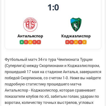
1:0
Антальяспор
Коджаэлиспор
В
П
Н
П
П
П
П
Н
П
Н
Футбольный матч 34-го тура Чемпионата Турции
(Суперлига) между Скорпионами и Коджаэлиспором,
прошедший 17 мая на стадионе Анталья, завершился
победой Скорпионов, со счетом 1-0. Ниже вы найдете
подробную статистику прошедшего матча
Антальяспор - Коджаэлиспор, которая сравнивает
показатели клубов по xG, забитым голам, ударам по
воротам, количеству точных выстрелов, угловых