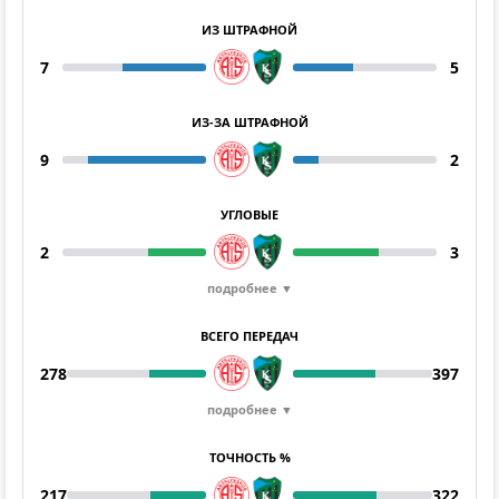
ИЗ ШТРАФНОЙ
7
5
ИЗ-ЗА ШТРАФНОЙ
9
2
УГЛОВЫЕ
2
3
подробнее ▼
ВСЕГО ПЕРЕДАЧ
278
397
подробнее ▼
ТОЧНОСТЬ %
217
322