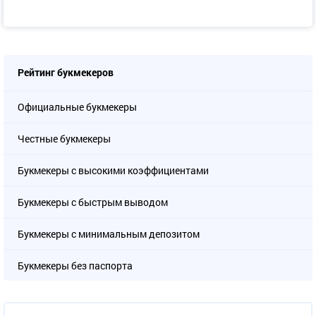
Рейтинг букмекеров
Официальные букмекеры
Честные букмекеры
Букмекеры с высокими коэффициентами
Букмекеры с быстрым выводом
Букмекеры с минимальным депозитом
Букмекеры без паспорта