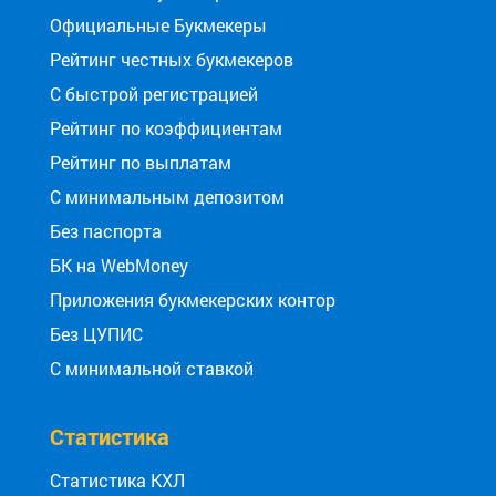
Официальные Букмекеры
Рейтинг честных букмекеров
С быстрой регистрацией
Рейтинг по коэффициентам
Рейтинг по выплатам
С минимальным депозитом
Без паспорта
БК на WebMoney
Приложения букмекерских контор
Без ЦУПИС
С минимальной ставкой
Статистика
Статистика КХЛ