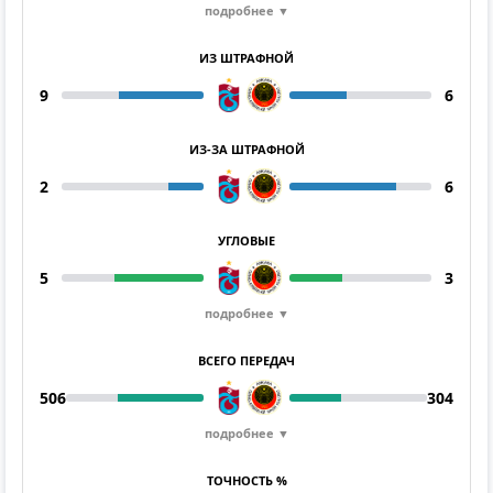
подробнее ▼
ИЗ ШТРАФНОЙ
9
6
ИЗ-ЗА ШТРАФНОЙ
2
6
УГЛОВЫЕ
5
3
подробнее ▼
ВСЕГО ПЕРЕДАЧ
506
304
подробнее ▼
ТОЧНОСТЬ %