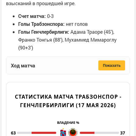
взысканий в прошедшей игре.
Счет матча:
0-3
Голы Трабзонспора:
нет голов
Голы Генчлербирлиги:
Адама Траоре (45'),
Франко Тонгья (88'), Мухаммед Мимароглу
(90+3')
Ход матча
Показать
СТАТИСТИКА МАТЧА ТРАБЗОНСПОР -
ГЕНЧЛЕРБИРЛИГИ (17 МАЯ 2026)
ВЛАДЕНИЕ %
63
37