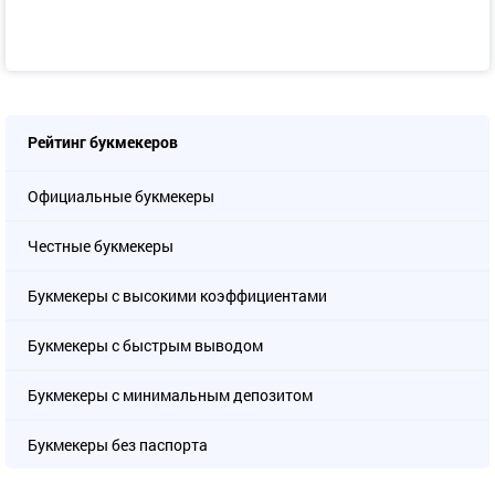
Рейтинг букмекеров
Официальные букмекеры
Честные букмекеры
Букмекеры с высокими коэффициентами
Букмекеры с быстрым выводом
Букмекеры с минимальным депозитом
Букмекеры без паспорта