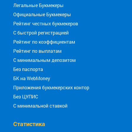
Легальные Букмекеры
Официальные Букмекеры
Рейтинг честных букмекеров
С быстрой регистрацией
Рейтинг по коэффициентам
Рейтинг по выплатам
С минимальным депозитом
Без паспорта
БК на WebMoney
Приложения букмекерских контор
Без ЦУПИС
С минимальной ставкой
Статистика