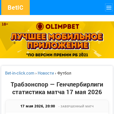
Bet
IC
Bet-in-click.com
›
Новости
›
Футбол
Трабзонспор — Генчлербирлиги
статистика матча 17 мая 2026
17 мая 2026, 20:00
- ЗАВЕРШЕННЫЙ МАТЧ