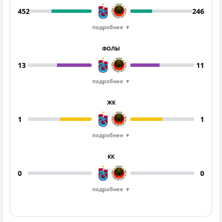
452
246
подробнее ▼
ФОЛЫ
13
11
подробнее ▼
ЖК
1
1
подробнее ▼
КК
0
0
подробнее ▼