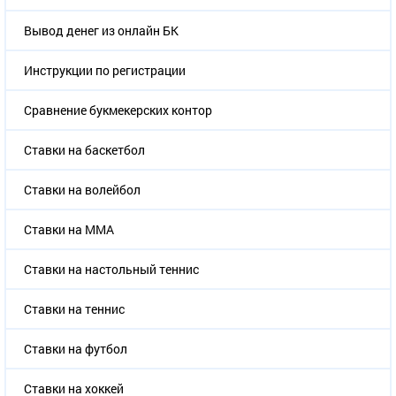
Вывод денег из онлайн БК
Инструкции по регистрации
Сравнение букмекерских контор
Ставки на баскетбол
Ставки на волейбол
Ставки на ММА
Ставки на настольный теннис
Ставки на теннис
Ставки на футбол
Ставки на хоккей