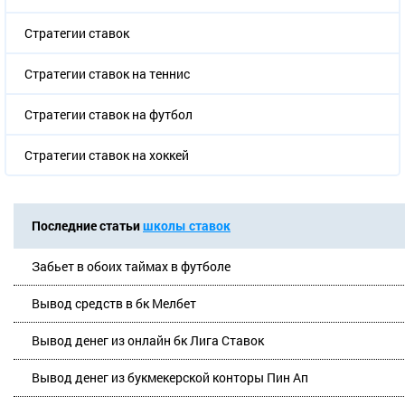
Стратегии ставок
Стратегии ставок на теннис
Стратегии ставок на футбол
Стратегии ставок на хоккей
Последние статьи
школы ставок
Забьет в обоих таймах в футболе
Вывод средств в бк Мелбет
Вывод денег из онлайн бк Лига Ставок
Вывод денег из букмекерской конторы Пин Ап