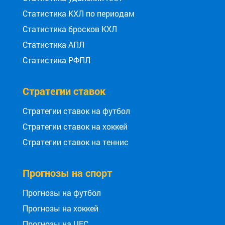
Статистика КХЛ по периодам
Статистика бросков КХЛ
Статистика АПЛ
Статистика РФПЛ
Стратегии ставок
Стратегии ставок на футбол
Стратегии ставок на хоккей
Стратегии ставок на теннис
Прогнозы на спорт
Прогнозы на футбол
Прогнозы на хоккей
Прогнозы на UFC