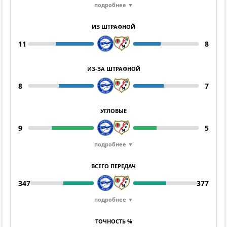
подробнее ▼
ИЗ ШТРАФНОЙ
11
8
ИЗ-ЗА ШТРАФНОЙ
8
7
УГЛОВЫЕ
9
5
подробнее ▼
ВСЕГО ПЕРЕДАЧ
347
377
подробнее ▼
ТОЧНОСТЬ %