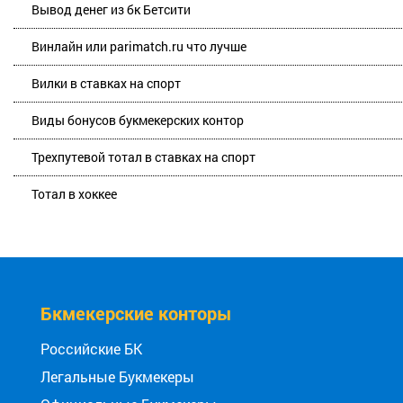
Вывод денег из бк Бетсити
Винлайн или parimatch.ru что лучше
Вилки в ставках на спорт
Виды бонусов букмекерских контор
Трехпутевой тотал в ставках на спорт
Тотал в хоккее
Бкмекерские конторы
Российские БК
Легальные Букмекеры