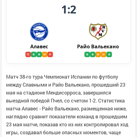
1:2
Алавес
Райо Вальекано
П
В
В
Н
П
В
В
Н
Н
В
Матч 38-го тура Чемпионат Испании по футболу
между Славными и Райо Вальекано, прошедший 23
мая на стадионе Мендисорроса, завершился
выездной победой Пчел, со счетом 1-2. Статистика
матча Алавес - Райо Вальекано, размещенная ниже,
наглядно сравнит показатели команд в прошедшем
23 мая матче, показав кто из них контролировал ход
игры, создавал больше опасных моментов, чаще