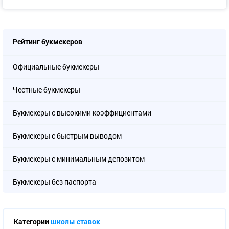
Рейтинг букмекеров
Официальные букмекеры
Честные букмекеры
Букмекеры с высокими коэффициентами
Букмекеры с быстрым выводом
Букмекеры с минимальным депозитом
Букмекеры без паспорта
Категории
школы ставок