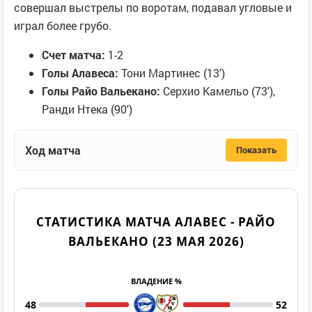
совершал выстрелы по воротам, подавал угловые и
играл более грубо.
Счет матча:
1-2
Голы Алавеса:
Тони Мартинес (13')
Голы Райо Вальекано:
Серхио Камельо (73'),
Ранди Нтека (90')
Ход матча
Показать
СТАТИСТИКА МАТЧА АЛАВЕС - РАЙО
ВАЛЬЕКАНО (23 МАЯ 2026)
ВЛАДЕНИЕ %
48
52