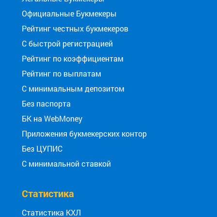
Официальные Букмекеры
Рейтинг честных букмекеров
С быстрой регистрацией
Рейтинг по коэффициентам
Рейтинг по выплатам
С минимальным депозитом
Без паспорта
БК на WebMoney
Приложения букмекерских контор
Без ЦУПИС
С минимальной ставкой
Статистика
Статистика КХЛ