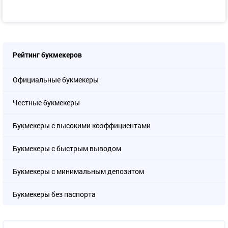
Рейтинг букмекеров
Официальные букмекеры
Честные букмекеры
Букмекеры с высокими коэффициентами
Букмекеры с быстрым выводом
Букмекеры с минимальным депозитом
Букмекеры без паспорта