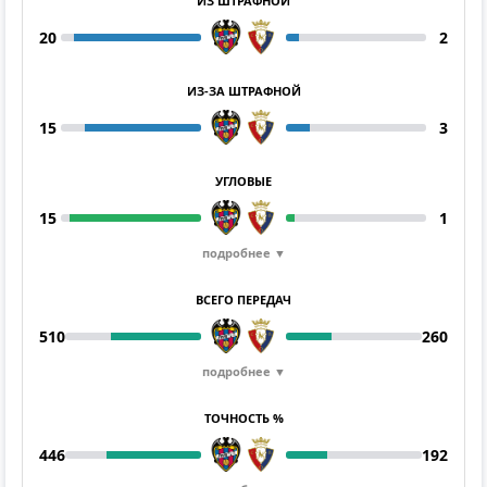
ИЗ ШТРАФНОЙ
20
2
ИЗ-ЗА ШТРАФНОЙ
15
3
УГЛОВЫЕ
15
1
подробнее ▼
ВСЕГО ПЕРЕДАЧ
510
260
подробнее ▼
ТОЧНОСТЬ %
446
192