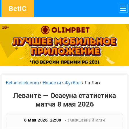
Bet
IC
Bet-in-click.com
›
Новости
›
Футбол
›
Ла Лига
Леванте — Осасуна статистика
матча 8 мая 2026
8 мая 2026, 22:00
- ЗАВЕРШЕННЫЙ МАТЧ