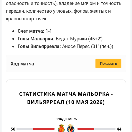
опасность и точность), владение мячом и точность
передач, количество угловых, фолов, желтых и
красных карточек.
Счет матча:
1-1
Голы Мальорки:
Ведат Мурики (45+2')
Голы Вильярреала:
Айосе Перес (31'
(пен.)
)
Ход матча
Показать
СТАТИСТИКА МАТЧА МАЛЬОРКА -
ВИЛЬЯРРЕАЛ (10 МАЯ 2026)
ВЛАДЕНИЕ %
56
44