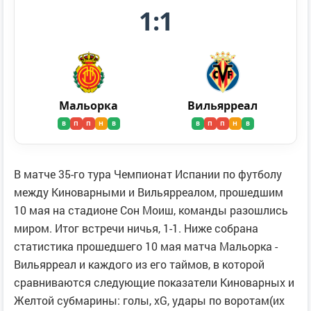
1:1
Мальорка
Вильярреал
В
П
П
Н
В
В
П
П
Н
В
В матче 35-го тура Чемпионат Испании по футболу
между Киноварными и Вильярреалом, прошедшим
10 мая на стадионе Сон Моиш, команды разошлись
миром. Итог встречи ничья, 1-1. Ниже собрана
статистика прошедшего 10 мая матча Мальорка -
Вильярреал и каждого из его таймов, в которой
сравниваются следующие показатели Киноварных и
Желтой субмарины: голы, xG, удары по воротам(их