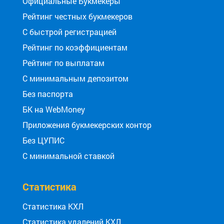
Официальные Букмекеры
Рейтинг честных букмекеров
С быстрой регистрацией
Рейтинг по коэффициентам
Рейтинг по выплатам
С минимальным депозитом
Без паспорта
БК на WebMoney
Приложения букмекерских контор
Без ЦУПИС
С минимальной ставкой
Статистика
Статистика КХЛ
Статистика удалений КХЛ