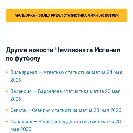
МАЛЬОРКА - ВИЛЬЯРРЕАЛ СТАТИСТИКА ЛИЧНЫХ ВСТРЕЧ
Другие новости Чемпионата Испании
по футболу
Вильярреал — Атлетико статистика матча 24 мая
2026
Валенсия — Барселона статистика матча 23 мая
2026
Сельта — Севилья статистика матча 23 мая 2026
Эспаньол — Реал Сосьедад статистика матча 23
мая 2026