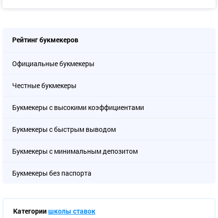
Рейтинг букмекеров
Официальные букмекеры
Честные букмекеры
Букмекеры с высокими коэффициентами
Букмекеры с быстрым выводом
Букмекеры с минимальным депозитом
Букмекеры без паспорта
Категории
школы ставок