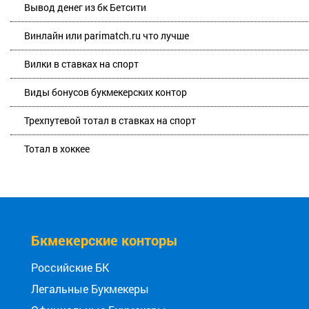
Вывод денег из бк Бетсити
Винлайн или parimatch.ru что лучше
Вилки в ставках на спорт
Виды бонусов букмекерских контор
Трехпутевой тотал в ставках на спорт
Тотал в хоккее
Бкмекерские конторы
Российские БК
Легальные Букмекеры