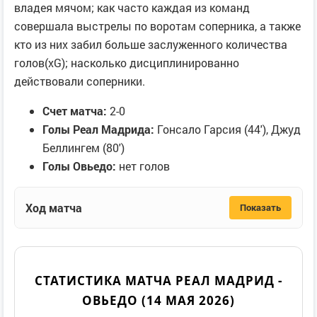
владея мячом; как часто каждая из команд
совершала выстрелы по воротам соперника, а также
кто из них забил больше заслуженного количества
голов(xG); насколько дисциплинированно
действовали соперники.
Счет матча:
2-0
Голы Реал Мадрида:
Гонсало Гарсия (44'), Джуд
Беллингем (80')
Голы Овьедо:
нет голов
Ход матча
Показать
СТАТИСТИКА МАТЧА РЕАЛ МАДРИД -
ОВЬЕДО (14 МАЯ 2026)