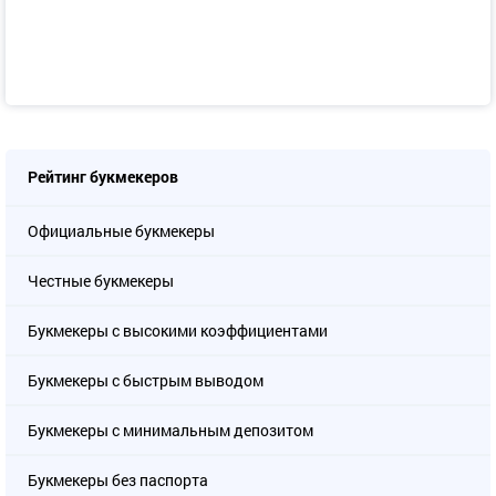
Рейтинг букмекеров
Официальные букмекеры
Честные букмекеры
Букмекеры с высокими коэффициентами
Букмекеры с быстрым выводом
Букмекеры с минимальным депозитом
Букмекеры без паспорта