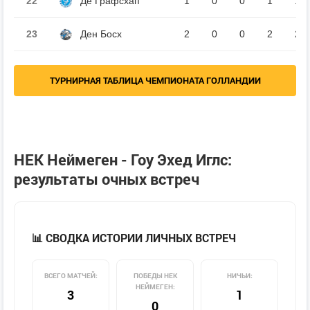
22
Де Графсхап
1
0
0
1
1
23
Ден Босх
2
0
0
2
2
ТУРНИРНАЯ ТАБЛИЦА ЧЕМПИОНАТА ГОЛЛАНДИИ
НЕК Неймеген - Гоу Эхед Иглс:
результаты очных встреч
📊 СВОДКА ИСТОРИИ ЛИЧНЫХ ВСТРЕЧ
ВСЕГО МАТЧЕЙ:
ПОБЕДЫ НЕК
НИЧЬИ:
НЕЙМЕГЕН:
3
1
0