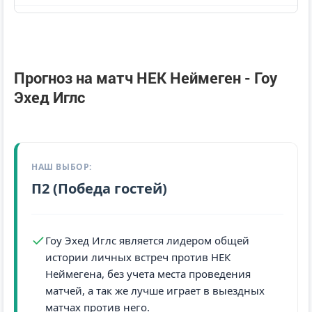
Прогноз на матч НЕК Неймеген - Гоу
Эхед Иглс
НАШ ВЫБОР:
П2 (Победа гостей)
Гоу Эхед Иглс является лидером общей
истории личных встреч против НЕК
Неймегена, без учета места проведения
матчей, а так же лучше играет в выездных
матчах против него.