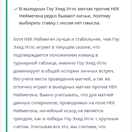
В выездных Гоу Эхед Иглс матчах против НЕК
Неймегена редко бывают ничьи, поэтому
выбирать ставку с иксом нет смысла.
Хотя НЕК Неймеген лучше и стабильнее, чем Гоу
Эхед Иглс играет в текущем сезоне, что
подтверждается положением команд в
турнирной таблице, именно Гоу Эхед Иглс
доминирует в общей истории личных встреч,
без учета места проведения матчей, а так же
отлично играет в выездных матчах против НЕК
Неймегена. Важно учитывать, что для матчей
данных соперников, проводимых на поле НЕК
Неймегена, ничейный исход не является
трендом, как и победы Гоу Эхед Иглс с крупным
счетом. Учитывая все это, мы считаем, что