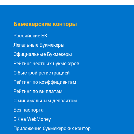
Бкмекерские конторы
Российские БК
Легальные Букмекеры
Официальные Букмекеры
Рейтинг честных букмекеров
С быстрой регистрацией
Рейтинг по коэффициентам
Рейтинг по выплатам
С минимальным депозитом
Без паспорта
БК на WebMoney
Приложения букмекерских контор