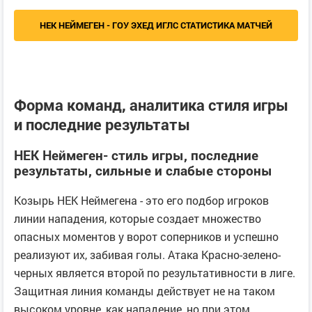
НЕК НЕЙМЕГЕН - ГОУ ЭХЕД ИГЛС СТАТИСТИКА МАТЧЕЙ
Форма команд, аналитика стиля игры
и последние результаты
НЕК Неймеген- стиль игры, последние
результаты, сильные и слабые стороны
Козырь НЕК Неймегена - это его подбор игроков
линии нападения, которые создает множество
опасных моментов у ворот соперников и успешно
реализуют их, забивая голы. Атака Красно-зелено-
черных является второй по результативности в лиге.
Защитная линия команды действует не на таком
высоком уровне, как нападение, но при этом