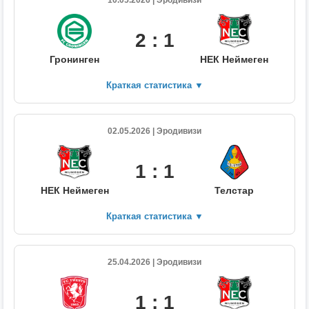
2 : 1
Гронинген
НЕК Неймеген
Краткая статистика
▼
02.05.2026 | Эродивизи
1 : 1
НЕК Неймеген
Телстар
Краткая статистика
▼
25.04.2026 | Эродивизи
1 : 1