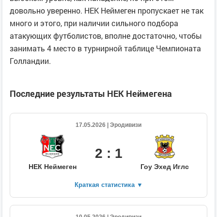
довольно уверенно. НЕК Неймеген пропускает не так
много и этого, при наличии сильного подбора
атакующих футболистов, вполне достаточно, чтобы
занимать 4 место в турнирной таблице Чемпионата
Голландии.
Последние результаты НЕК Неймегена
17.05.2026 | Эродивизи
2 : 1
НЕК Неймеген
Гоу Эхед Иглс
Краткая статистика
▼
10.05.2026 | Эродивизи