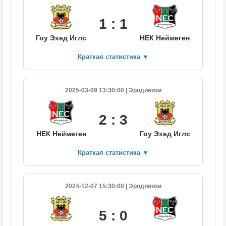
1 : 1
Гоу Эхед Иглс
НЕК Неймеген
Краткая статистика
▼
2025-03-09 13:30:00 | Эродивизи
2 : 3
НЕК Неймеген
Гоу Эхед Иглс
Краткая статистика
▼
2024-12-07 15:30:00 | Эродивизи
5 : 0