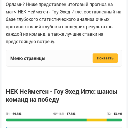
Орлами? Ниже представлен итоговый прогноз на
матч НЕК Неймеген - Гоу Эхед Иглс, составленный на
базе глубокого статистического анализа очных
противостояний клубов и последних результатов
каждой из команд, а также лучшие ставки на
предстоящую встречу.
Меню страницы
Показать
НЕК Неймеген - Гоу Эхед Иглс: шансы
команд на победу
П1
- 69.3%
НИЧЬЯ
- 17.3%
П2
- 13.4%