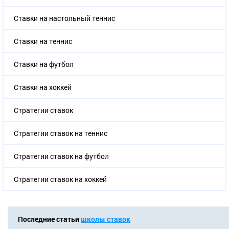
Ставки на настольный теннис
Ставки на теннис
Ставки на футбол
Ставки на хоккей
Стратегии ставок
Стратегии ставок на теннис
Стратегии ставок на футбол
Стратегии ставок на хоккей
Последние статьи
школы ставок