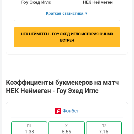
Гоу Эхед Иглс
НЕК Неймеген
Краткая статистика
▼
НЕК НЕЙМЕГЕН - ГОУ ЭХЕД ИГЛС ИСТОРИЯ ОЧНЫХ
ВСТРЕЧ
Коэффициенты букмекеров на матч
НЕК Неймеген - Гоу Эхед Иглс
Фонбет
П1
X
П2
1.38
5.55
7.16