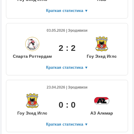
Краткая статистика
▼
03.05.2026 | Эродивизи
2 : 2
Спарта Роттердам
Гоу Эхед Иглс
Краткая статистика
▼
23.04.2026 | Эродивизи
0 : 0
Гоу Эхед Иглс
АЗ Алкмар
Краткая статистика
▼