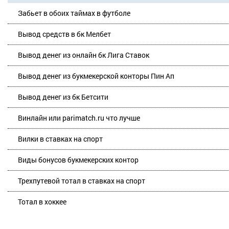
Забьет в обоих таймах в футболе
Вывод средств в бк Мелбет
Вывод денег из онлайн бк Лига Ставок
Вывод денег из букмекерской конторы Пин Ап
Вывод денег из бк Бетсити
Винлайн или parimatch.ru что лучше
Вилки в ставках на спорт
Виды бонусов букмекерских контор
Трехпутевой тотал в ставках на спорт
Тотал в хоккее