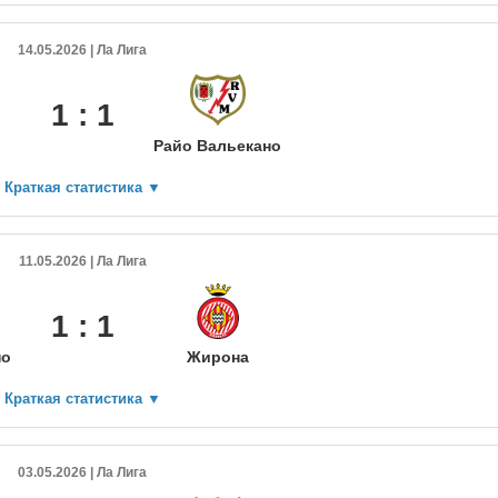
14.05.2026 | Ла Лига
1 : 1
Райо Вальекано
Краткая статистика
▼
11.05.2026 | Ла Лига
1 : 1
но
Жирона
Краткая статистика
▼
03.05.2026 | Ла Лига