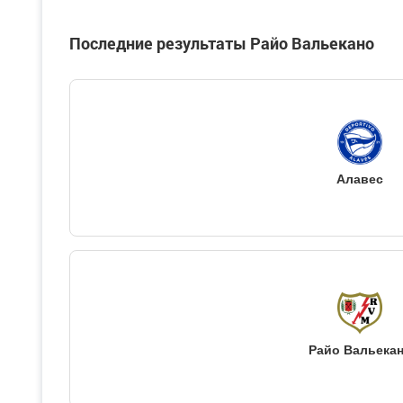
Последние результаты Райо Вальекано
Алавес
Райо Вальека