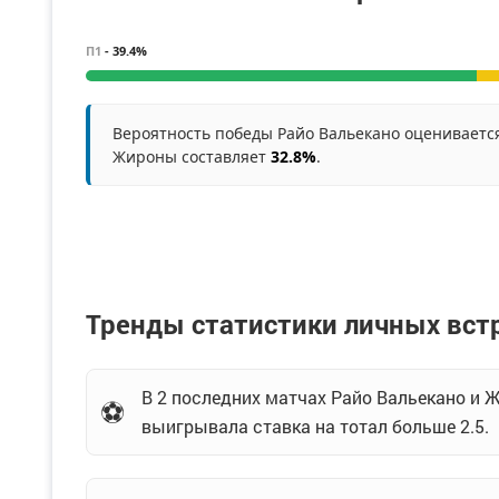
П1
- 39.4%
Вероятность победы Райо Вальекано оцениваетс
Жироны составляет
32.8%
.
Тренды статистики личных вст
В 2 последних матчах Райо Вальекано и Ж
⚽️
выигрывала ставка на тотал больше 2.5.