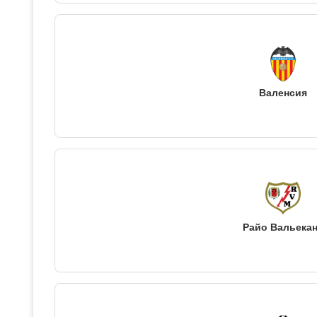
Валенсия
Райо Вальека