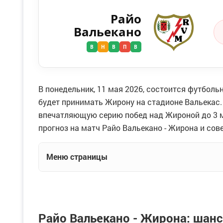
Райо
Вальекано
В
Н
В
П
В
В понедельник, 11 мая 2026, состоится футболь
будет принимать Жирону на стадионе Вальекас.
впечатляющую серию побед над Жироной до 3 м
прогноз на матч Райо Вальекано - Жирона и сов
Меню страницы
Райо Вальекано - Жирона: шан