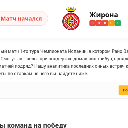
Жирона
Матч начался
П
П
П
Н
В
ный матч 1-го тура Чемпионата Испании, в котором Райо В
 Cмогут ли Пчелы, при поддержке домашних трибун, прод
атчей подряд? Нашу аналитика последних очных встреч 
еты по ставкам не него вы найдете ниже.
По
сы команд на победу