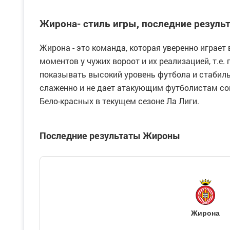
Жирона- стиль игры, последние резуль
Жирона - это команда, которая уверенно играе
моментов у чужих вороот и их реализацией, т.е.
показывать высокий уровень футбола и стабильн
слаженно и не дает атакующим футболистам соп
Бело-красных в текущем сезоне Ла Лиги.
Последние результаты Жироны
Жирона