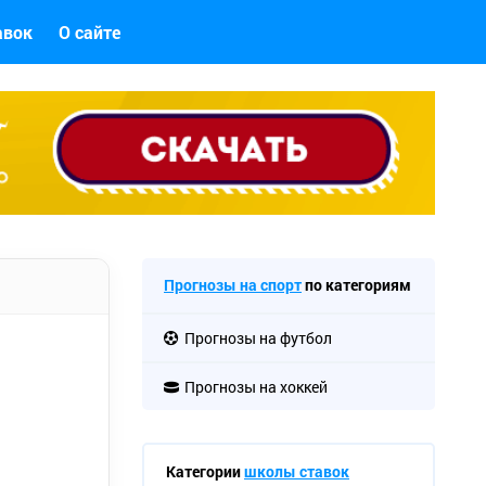
авок
О сайте
Прогнозы на спорт
по категориям
Прогнозы на футбол
Прогнозы на хоккей
Категории
школы ставок