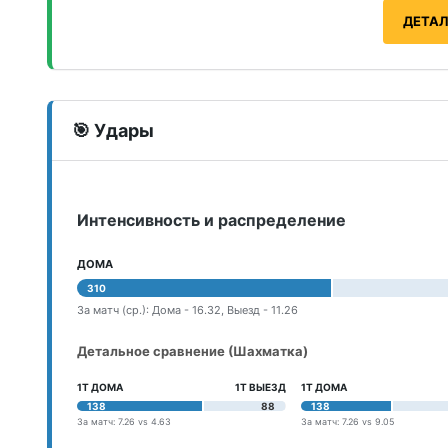
ДЕТАЛ
🎯 Удары
Интенсивность и распределение
ДОМА
310
За матч (ср.): Дома - 16.32, Выезд - 11.26
Детальное сравнение (Шахматка)
1Т ДОМА
1Т ВЫЕЗД
1Т ДОМА
138
88
138
За матч: 7.26 vs 4.63
За матч: 7.26 vs 9.05