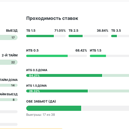
Проходимость ставок
ВЫЕЗД
ТБ 1.5
71.05%
ТБ 2.5
36.84%
ТБ 3.5
17
ИТБ 0.5
68.42%
ИТБ 1.5
2-Й ТАЙМ
22
ИТБ 0.5 ДОМА
84.21%
 ТАЙМ ДОМА
14
ИТБ 1.5 ДОМА
26.32%
ТАЙМ ВЫЕЗД
8
ОБЕ ЗАБЬЮТ (ДА)
Выигрыш: 17 из 38