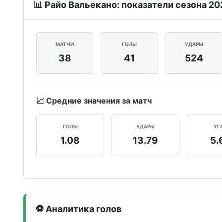
📊 Райо Вальекано: показатели сезона 20
МАТЧИ
ГОЛЫ
УДАРЫ
38
41
524
📈 Средние значения за матч
ГОЛЫ
УДАРЫ
УГ
1.08
13.79
5.
⚽ Аналитика голов