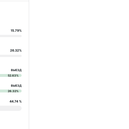
15.79%
26.32%
ВЫЕЗД
52.63%
ВЫЕЗД
26.32%
44.74 %