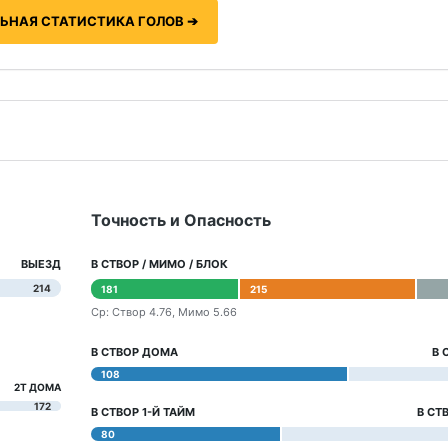
ЬНАЯ СТАТИСТИКА ГОЛОВ ➔
Точность и Опасность
ВЫЕЗД
В СТВОР / МИМО / БЛОК
214
181
215
Ср: Створ 4.76, Мимо 5.66
В СТВОР ДОМА
В 
108
2Т ДОМА
172
В СТВОР 1-Й ТАЙМ
В СТ
80