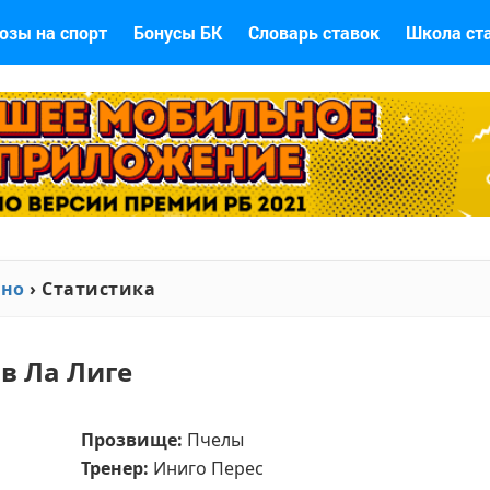
озы на спорт
Бонусы БК
Словарь ставок
Школа ст
ано
›
Статистика
в Ла Лиге
Прозвище:
Пчелы
Тренер:
Иниго Перес