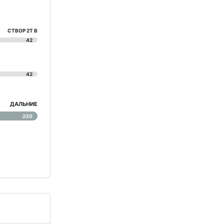
СТВОР 2Т В
42
42
ДАЛЬНИЕ
230