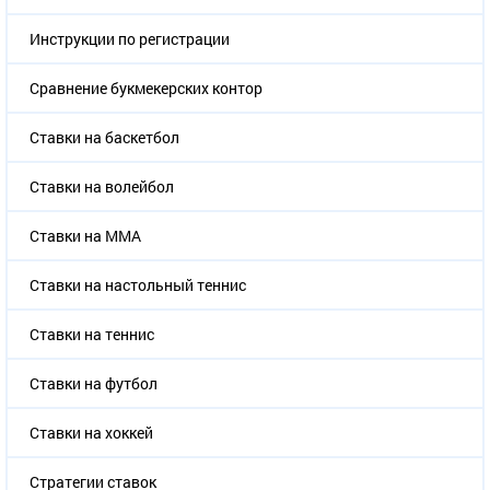
Инструкции по регистрации
Сравнение букмекерских контор
Ставки на баскетбол
Ставки на волейбол
Ставки на ММА
Ставки на настольный теннис
Ставки на теннис
Ставки на футбол
Ставки на хоккей
Стратегии ставок