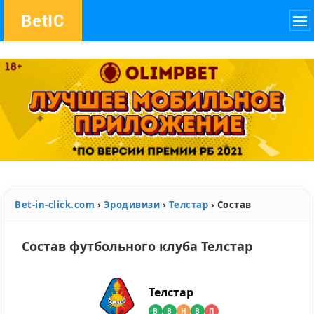
Bet
IC
Bet-in-click.com
›
Эродивизи
›
Телстар
›
Состав
Состав футбольного клуба Телстар
Телстар
В
В
Н
В
П