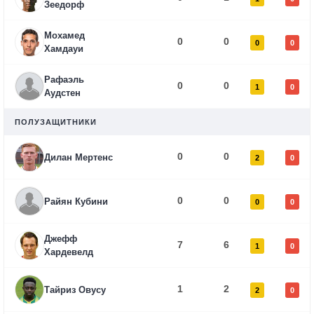
Зеедорф
Мохамед
0
0
0
0
Хамдауи
Рафаэль
0
0
1
0
Аудстен
ПОЛУЗАЩИТНИКИ
0
0
Дилан Мертенс
2
0
0
0
Райян Кубини
0
0
Джефф
7
6
1
0
Хардевелд
1
2
Тайриз Овусу
2
0