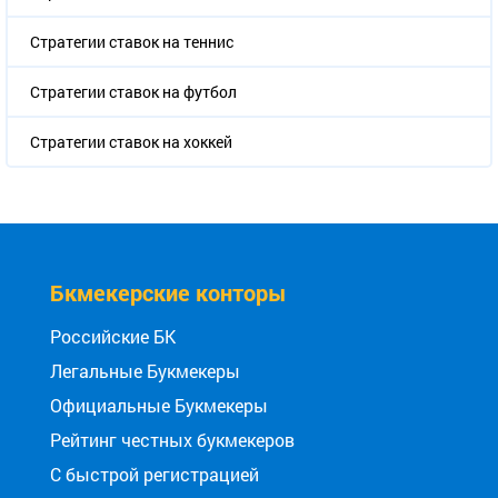
Стратегии ставок на теннис
Стратегии ставок на футбол
Стратегии ставок на хоккей
Бкмекерские конторы
Российские БК
Легальные Букмекеры
Официальные Букмекеры
Рейтинг честных букмекеров
С быстрой регистрацией