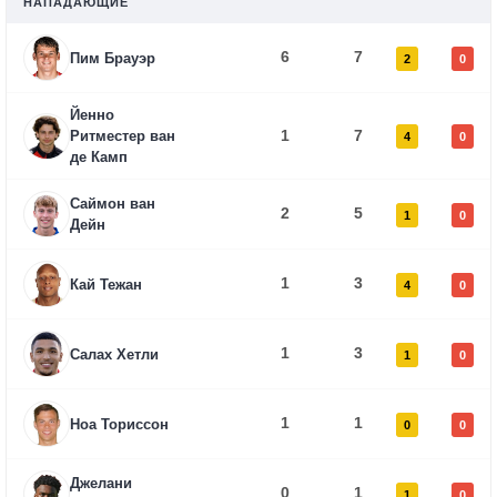
НАПАДАЮЩИЕ
6
7
Пим Брауэр
2
0
Йенно
1
7
Ритместер ван
4
0
де Камп
Саймон ван
2
5
1
0
Дейн
1
3
Кай Тежан
4
0
1
3
Салах Хетли
1
0
1
1
Ноа Ториссон
0
0
Джелани
0
1
1
0