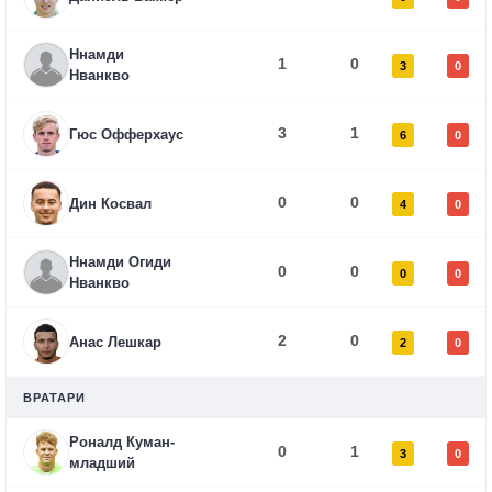
Ннамди
1
0
3
0
Нванкво
3
1
Гюс Офферхаус
6
0
0
0
Дин Косвал
4
0
Ннамди Огиди
0
0
0
0
Нванкво
2
0
Анас Лешкар
2
0
ВРАТАРИ
Роналд Куман-
0
1
3
0
младший