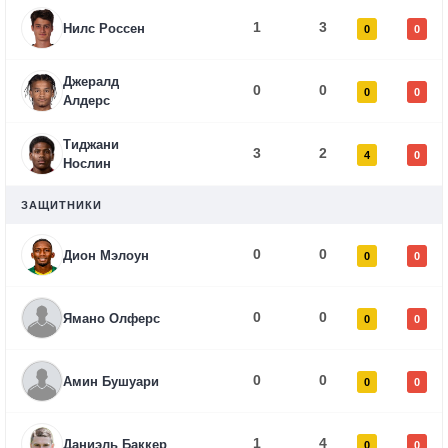
1
3
Нилс Россен
0
0
Джералд
0
0
0
0
Алдерс
Тиджани
3
2
4
0
Нослин
ЗАЩИТНИКИ
0
0
Дион Мэлоун
0
0
0
0
Ямано Олферс
0
0
0
0
Амин Бушуари
0
0
1
4
Даниэль Баккер
0
0