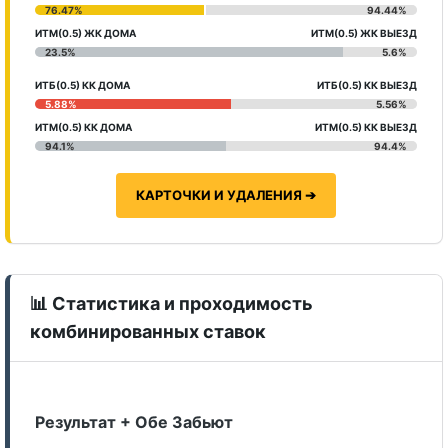
76.47%
94.44%
ИТМ(0.5) ЖК ДОМА
ИТМ(0.5) ЖК ВЫЕЗД
23.5%
5.6%
ИТБ(0.5) КК ДОМА
ИТБ(0.5) КК ВЫЕЗД
5.88%
5.56%
ИТМ(0.5) КК ДОМА
ИТМ(0.5) КК ВЫЕЗД
94.1%
94.4%
КАРТОЧКИ И УДАЛЕНИЯ ➔
📊 Статистика и проходимость
комбинированных ставок
Результат + Обе Забьют