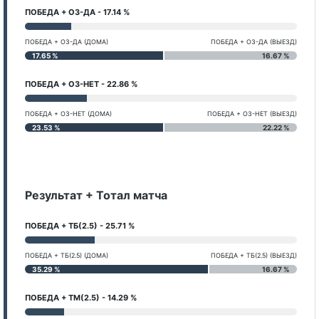
ПОБЕДА + ОЗ-ДА - 17.14 %
ПОБЕДА + ОЗ-ДА (ДОМА)
ПОБЕДА + ОЗ-ДА (ВЫЕЗД)
17.65 %
16.67 %
ПОБЕДА + ОЗ-НЕТ - 22.86 %
ПОБЕДА + ОЗ-НЕТ (ДОМА)
ПОБЕДА + ОЗ-НЕТ (ВЫЕЗД)
23.53 %
22.22 %
Результат + Тотал матча
ПОБЕДА + ТБ(2.5) - 25.71 %
ПОБЕДА + ТБ(2.5) (ДОМА)
ПОБЕДА + ТБ(2.5) (ВЫЕЗД)
35.29 %
16.67 %
ПОБЕДА + ТМ(2.5) - 14.29 %