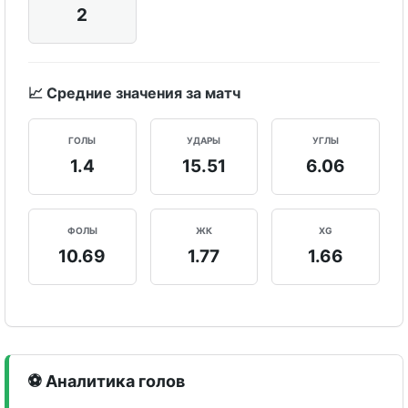
2
📈 Средние значения за матч
ГОЛЫ
УДАРЫ
УГЛЫ
1.4
15.51
6.06
ФОЛЫ
ЖК
XG
10.69
1.77
1.66
⚽ Аналитика голов