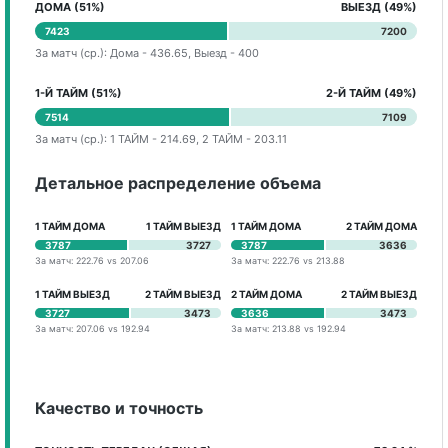
ДОМА (51%)
ВЫЕЗД (49%)
7423
7200
За матч (ср.): Дома - 436.65, Выезд - 400
1-Й ТАЙМ (51%)
2-Й ТАЙМ (49%)
7514
7109
За матч (ср.): 1 ТАЙМ - 214.69, 2 ТАЙМ - 203.11
Детальное распределение объема
1 ТАЙМ ДОМА
1 ТАЙМ ВЫЕЗД
1 ТАЙМ ДОМА
2 ТАЙМ ДОМА
3787
3727
3787
3636
За матч: 222.76 vs 207.06
За матч: 222.76 vs 213.88
1 ТАЙМ ВЫЕЗД
2 ТАЙМ ВЫЕЗД
2 ТАЙМ ДОМА
2 ТАЙМ ВЫЕЗД
3727
3473
3636
3473
За матч: 207.06 vs 192.94
За матч: 213.88 vs 192.94
Качество и точность