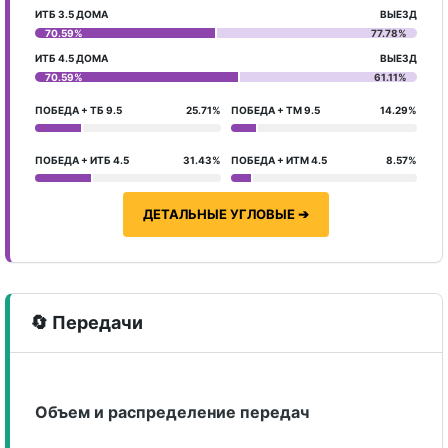
ИТБ 3.5 ДОМА
ВЫЕЗД
70.59%
77.78%
ИТБ 4.5 ДОМА
ВЫЕЗД
70.59%
61.11%
ПОБЕДА + ТБ 9.5
25.71%
ПОБЕДА + ТМ 9.5
14.29%
ПОБЕДА + ИТБ 4.5
31.43%
ПОБЕДА + ИТМ 4.5
8.57%
ДЕТАЛЬНЫЕ УГЛОВЫЕ ➔
🔄 Передачи
Объем и распределение передач