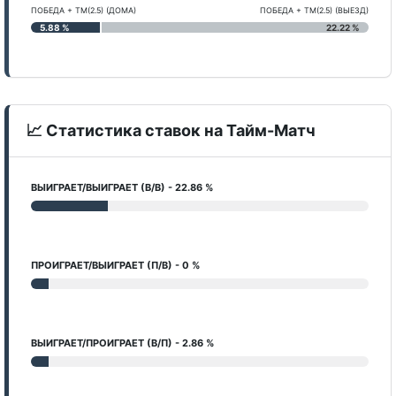
ПОБЕДА + ТМ(2.5) (ДОМА)
ПОБЕДА + ТМ(2.5) (ВЫЕЗД)
5.88 %
22.22 %
📈 Статистика ставок на Тайм-Матч
ВЫИГРАЕТ/ВЫИГРАЕТ (В/В) - 22.86 %
ПРОИГРАЕТ/ВЫИГРАЕТ (П/В) - 0 %
ВЫИГРАЕТ/ПРОИГРАЕТ (В/П) - 2.86 %