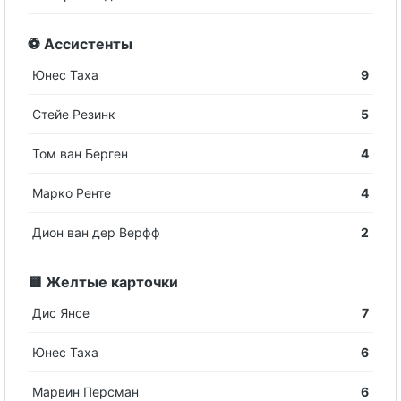
⚽ Ассистенты
Юнес Таха
9
Стейе Резинк
5
Том ван Берген
4
Марко Ренте
4
Дион ван дер Верфф
2
🟨 Желтые карточки
Дис Янсе
7
Юнес Таха
6
Марвин Персман
6