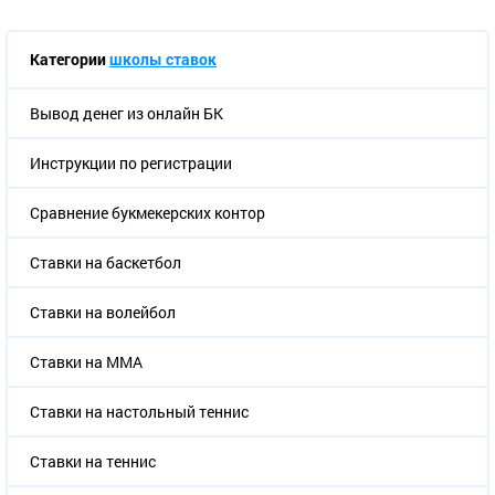
Категории
школы ставок
Вывод денег из онлайн БК
Инструкции по регистрации
Сравнение букмекерских контор
Ставки на баскетбол
Ставки на волейбол
Ставки на ММА
Ставки на настольный теннис
Ставки на теннис