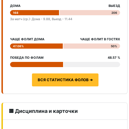
ДОМА
ВЫЕЗД
168
206
За матч (ср.): Дома - 9.88, Выезд - 11.44
ЧАЩЕ ФОЛИТ ДОМА
ЧАЩЕ ФОЛИТ В ГОСТЯХ
47.06%
50%
ПОБЕДА ПО ФОЛАМ
48.57 %
ВСЯ СТАТИСТИКА ФОЛОВ ➔
🟨 Дисциплина и карточки