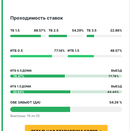
Проходимость ставок
ТБ 1.5
88.57%
ТБ 2.5
54.29%
ТБ 3.5
22.86%
ИТБ 0.5
77.14%
ИТБ 1.5
48.57%
ИТБ 0.5 ДОМА
ВЫЕЗД
76.47%
77.78%
ИТБ 1.5 ДОМА
ВЫЕЗД
52.94%
44.44%
ОБЕ ЗАБЬЮТ (ДА)
54.29 %
Выигрыш: 19 из 35