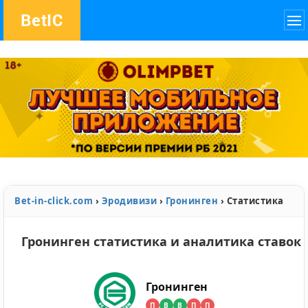
Bet
IC
Bet-in-click.com
›
Эродивизи
›
Гронинген
›
Статистика
Гронинген статистика и аналитика ставок
Гронинген
П
В
В
П
П