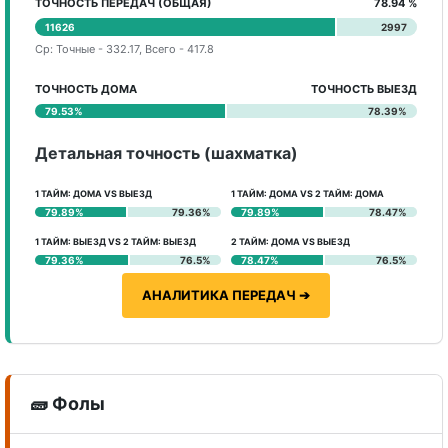
ТОЧНОСТЬ ПЕРЕДАЧ (ОБЩАЯ)
78.94 %
11626
2997
Ср: Точные - 332.17, Всего - 417.8
ТОЧНОСТЬ ДОМА
ТОЧНОСТЬ ВЫЕЗД
79.53%
78.39%
Детальная точность (шахматка)
1 ТАЙМ: ДОМА VS ВЫЕЗД
1 ТАЙМ: ДОМА VS 2 ТАЙМ: ДОМА
79.89%
79.36%
79.89%
78.47%
1 ТАЙМ: ВЫЕЗД VS 2 ТАЙМ: ВЫЕЗД
2 ТАЙМ: ДОМА VS ВЫЕЗД
79.36%
76.5%
78.47%
76.5%
АНАЛИТИКА ПЕРЕДАЧ ➔
🧱 Фолы