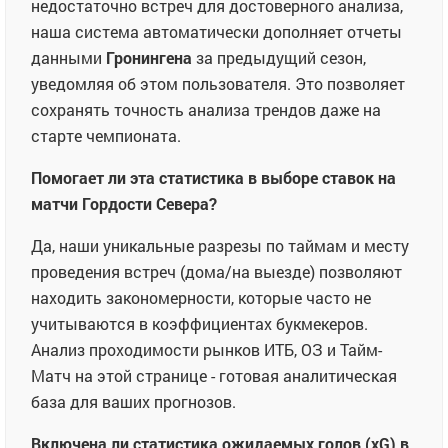
недостаточно встреч для достоверного анализа,
наша система автоматически дополняет отчеты
данными
Гронингена
за предыдущий сезон,
уведомляя об этом пользователя. Это позволяет
сохранять точность анализа трендов даже на
старте чемпионата.
Помогает ли эта статистика в выборе ставок на
матчи Гордости Севера?
Да, наши уникальные разрезы по таймам и месту
проведения встреч (дома/на выезде) позволяют
находить закономерности, которые часто не
учитываются в коэффициентах букмекеров.
Анализ проходимости рынков ИТБ, ОЗ и Тайм-
Матч на этой странице - готовая аналитическая
база для ваших прогнозов.
Включена ли статистика ожидаемых голов (xG) в