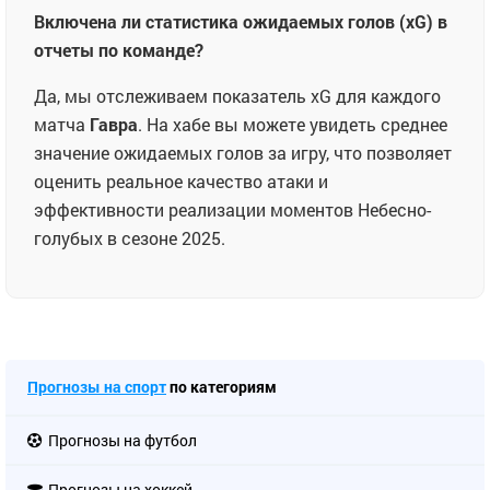
Включена ли статистика ожидаемых голов (xG) в
отчеты по команде?
Да, мы отслеживаем показатель xG для каждого
матча
Гавра
. На хабе вы можете увидеть среднее
значение ожидаемых голов за игру, что позволяет
оценить реальное качество атаки и
эффективности реализации моментов Небесно-
голубых в сезоне 2025.
Прогнозы на спорт
по категориям
Прогнозы на футбол
Прогнозы на хоккей