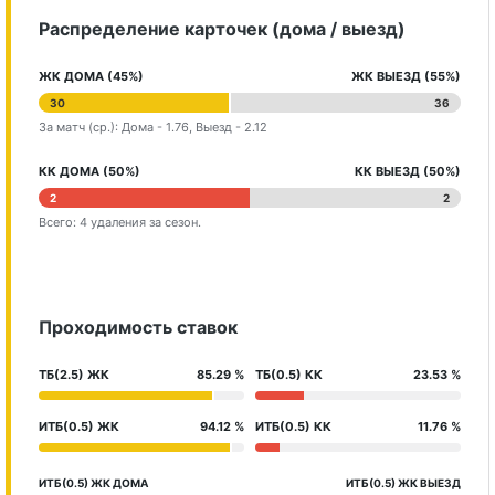
Распределение карточек (дома / выезд)
ЖК ДОМА (45%)
ЖК ВЫЕЗД (55%)
30
36
За матч (ср.): Дома - 1.76, Выезд - 2.12
КК ДОМА (50%)
КК ВЫЕЗД (50%)
2
2
Всего: 4 удаления за сезон.
Проходимость ставок
ТБ(2.5) ЖК
85.29 %
ТБ(0.5) КК
23.53 %
ИТБ(0.5) ЖК
94.12 %
ИТБ(0.5) КК
11.76 %
ИТБ(0.5) ЖК ДОМА
ИТБ(0.5) ЖК ВЫЕЗД