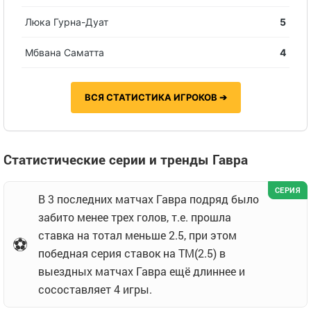
Люка Гурна-Дуат
5
Мбвана Саматта
4
ВСЯ СТАТИСТИКА ИГРОКОВ ➔
Статистические серии и тренды Гавра
СЕРИЯ
В 3 последних матчах Гавра подряд было
забито менее трех голов, т.е. прошла
ставка на тотал меньше 2.5, при этом
⚽️
победная серия ставок на ТМ(2.5) в
выездных матчах Гавра ещё длиннее и
сосоставляет 4 игры.