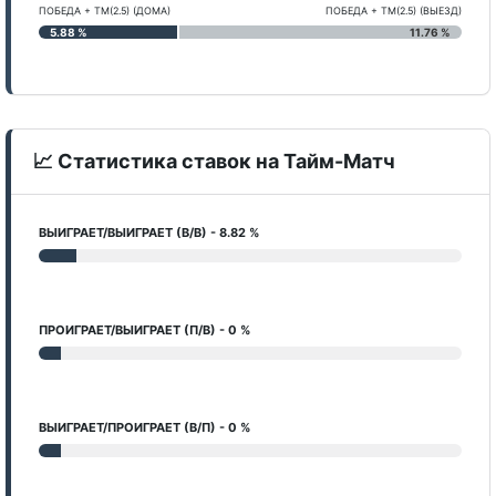
ПОБЕДА + ТМ(2.5) (ДОМА)
ПОБЕДА + ТМ(2.5) (ВЫЕЗД)
5.88 %
11.76 %
📈 Статистика ставок на Тайм-Матч
ВЫИГРАЕТ/ВЫИГРАЕТ (В/В) - 8.82 %
ПРОИГРАЕТ/ВЫИГРАЕТ (П/В) - 0 %
ВЫИГРАЕТ/ПРОИГРАЕТ (В/П) - 0 %