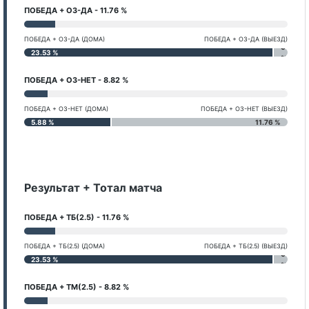
ПОБЕДА + ОЗ-ДА - 11.76 %
ПОБЕДА + ОЗ-ДА (ДОМА)
ПОБЕДА + ОЗ-ДА (ВЫЕЗД)
0
23.53 %
%
ПОБЕДА + ОЗ-НЕТ - 8.82 %
ПОБЕДА + ОЗ-НЕТ (ДОМА)
ПОБЕДА + ОЗ-НЕТ (ВЫЕЗД)
5.88 %
11.76 %
Результат + Тотал матча
ПОБЕДА + ТБ(2.5) - 11.76 %
ПОБЕДА + ТБ(2.5) (ДОМА)
ПОБЕДА + ТБ(2.5) (ВЫЕЗД)
0
23.53 %
%
ПОБЕДА + ТМ(2.5) - 8.82 %