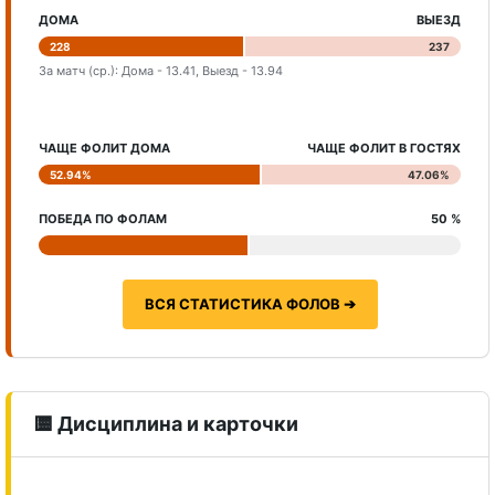
ДОМА
ВЫЕЗД
228
237
За матч (ср.): Дома - 13.41, Выезд - 13.94
ЧАЩЕ ФОЛИТ ДОМА
ЧАЩЕ ФОЛИТ В ГОСТЯХ
52.94%
47.06%
ПОБЕДА ПО ФОЛАМ
50 %
ВСЯ СТАТИСТИКА ФОЛОВ ➔
🟨 Дисциплина и карточки