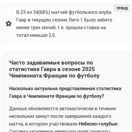
ТРЕНД
В 23 из 34(68%) матчей футбольного клуба
Гавр в текущем сезоне Лиги 1 было забито
⚽️
менее трех мячей, т.е. прошла ставка на
тотал меньше 2,5.
Часто задаваемые вопросы по
статистике Гавра в сезоне 2025
Чемпионата Франции по футболу
Насколько актуальна представленная статистика
Гавра в Чемпионате Франции по футболу?
Данные обновляются автоматически в течение
нескольких минут после завершения каждого
матча, в котором участвовали
Небесно-голубые
.
Система мгновенно пересчитывает агрегаты,