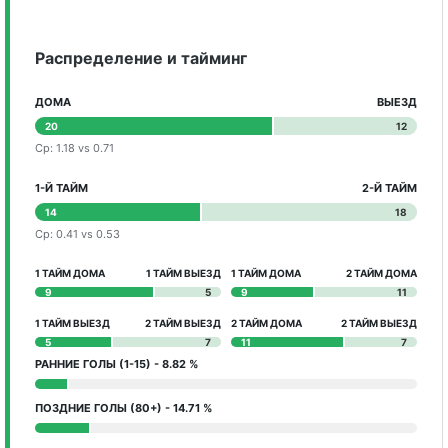
Распределение и тайминг
ДОМА
ВЫЕЗД
20
12
Ср: 1.18 vs 0.71
1-Й ТАЙМ
2-Й ТАЙМ
14
18
Ср: 0.41 vs 0.53
1 ТАЙМ ДОМА
1 ТАЙМ ВЫЕЗД
1 ТАЙМ ДОМА
2 ТАЙМ ДОМА
9
5
9
11
1 ТАЙМ ВЫЕЗД
2 ТАЙМ ВЫЕЗД
2 ТАЙМ ДОМА
2 ТАЙМ ВЫЕЗД
5
7
11
7
РАННИЕ ГОЛЫ (1-15) - 8.82 %
ПОЗДНИЕ ГОЛЫ (80+) - 14.71 %