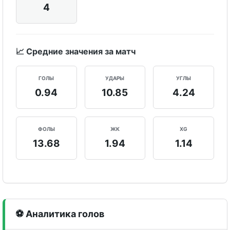
4
📈 Средние значения за матч
ГОЛЫ
УДАРЫ
УГЛЫ
0.94
10.85
4.24
ФОЛЫ
ЖК
XG
13.68
1.94
1.14
⚽ Аналитика голов