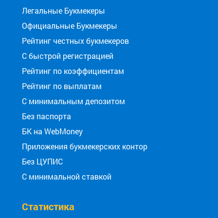
Легальные Букмекеры
Официальные Букмекеры
Рейтинг честных букмекеров
С быстрой регистрацией
Рейтинг по коэффициентам
Рейтинг по выплатам
С минимальным депозитом
Без паспорта
БК на WebMoney
Приложения букмекерских контор
Без ЦУПИС
С минимальной ставкой
Статистика