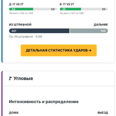
Д: 1Т VS 2Т
В: 1Т VS 2Т
33
33
25
32
За матч: 1.94 vs 1.94
За матч: 1.47 vs 1.88
ИЗ ШТРАФНОЙ
ДАЛЬНИЕ
227
142
Ср: Из штрафной - 6.68
ДЕТАЛЬНАЯ СТАТИСТИКА УДАРОВ ➔
🚩 Угловые
Интенсивность и распределение
ДОМА
ВЫЕЗД