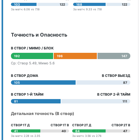
103
122
168
122
За матч: 6.06 vs 7.18
За матч: 9.33 vs 7.18
Точность и Опасность
В СТВОР / МИМО / БЛОК
192
196
147
Ср: Створ 5.49, Мимо 5.6
В СТВОР ДОМА
В СТВОР ВЫЕЗД
105
87
В СТВОР 1-Й ТАЙМ
В СТВОР 2-Й ТАЙМ
81
111
Детальная точность (В створ)
СТВОР 1Т Д
СТВОР 1Т В
СТВОР 2Т Д
СТВОР 2Т В
41
40
64
47
За матч: 2.28 vs 2.35
За матч: 3.56 vs 2.76