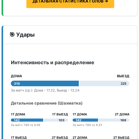
ДЕТАЛЬНАЯ СТАТИСТИКА ГОЛОВ ➔
🎯 Удары
Интенсивность и распределение
ДОМА
ВЫЕЗД
310
225
За матч (ср.): Дома - 17.22, Выезд - 13.24
Детальное сравнение (Шахматка)
1Т ДОМА
1Т ВЫЕЗД
1Т ДОМА
2Т ДОМА
142
103
142
168
За матч: 7.89 vs 6.06
За матч: 7.89 vs 9.33
1Т ВЫЕЗД
2Т ВЫЕЗД
2Т ДОМА
2Т ВЫЕЗД