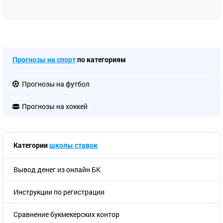
Прогнозы на спорт
по категориям
Прогнозы на футбол
Прогнозы на хоккей
Категории
школы ставок
Вывод денег из онлайн БК
Инструкции по регистрации
Сравнение букмекерских контор