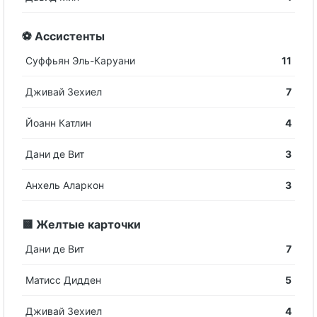
⚽ Ассистенты
Суффьян Эль-Каруани
11
Дживай Зехиел
7
Йоанн Катлин
4
Дани де Вит
3
Анхель Аларкон
3
🟨 Желтые карточки
Дани де Вит
7
Матисс Дидден
5
Дживай Зехиел
4