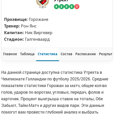
В
В
В
В
П
Прозвище:
Горожане
Тренер:
Рон Янс
Капитан:
Ник Виргевер
Стадион:
Галгенваард
Главное
Таблица
Статистика
Состав
Расписание
Результ
На данной странице доступна статистика Утрехта в
Чемпионате Голландии по футболу 2025/2026. Средние
показатели статистики Горожан за матч, общее кол-во
голов, ударов по воротам, угловых, передач, фолов и
карточек. Процент выигрыша ставок на тоталы, Обе
Забьют, Тайм-Матч и других видов пари. Эти данные
помогут вам провести глубокий анализ и выбрать