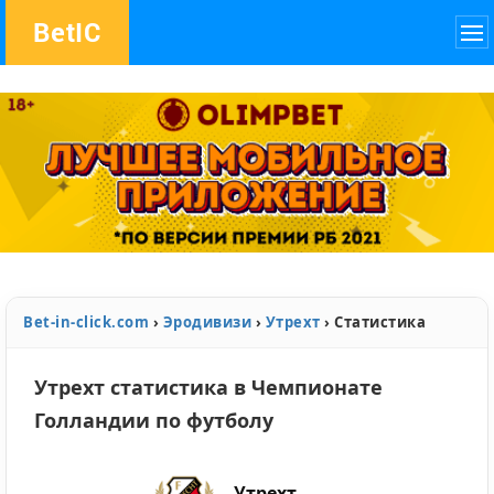
Bet
IC
Bet-in-click.com
›
Эродивизи
›
Утрехт
›
Статистика
Утрехт статистика в Чемпионате
Голландии по футболу
Утрехт