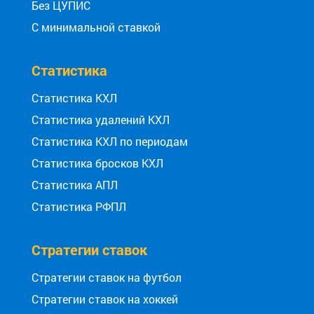
Без ЦУПИС
С минимальной ставкой
Статистика
Статистика КХЛ
Статистика удалений КХЛ
Статистика КХЛ по периодам
Статистика бросков КХЛ
Статистика АПЛ
Статистика РФПЛ
Стратегии ставок
Стратегии ставок на футбол
Стратегии ставок на хоккей