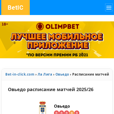
Bet
IC
Bet-in-click.com
›
Ла Лига
›
Овьедо
›
Расписание матчей
Овьедо расписание матчей 2025/26
Овьедо
П
П
П
Н
П