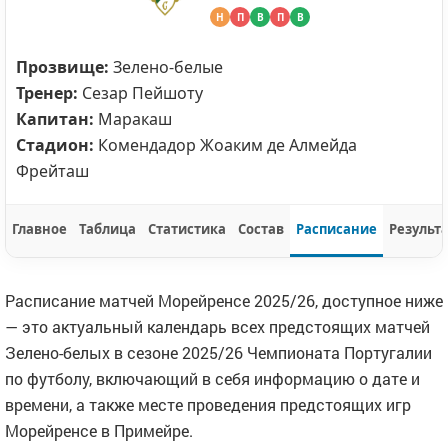
Н
П
В
П
В
Прозвище:
Зелено-белые
Тренер:
Сезар Пейшоту
Капитан:
Маракаш
Стадион:
Комендадор Жоаким де Алмейда
Фрейташ
Главное
Таблица
Статистика
Состав
Расписание
Результ
Расписание матчей Морейренсе 2025/26, доступное ниже
— это актуальный календарь всех предстоящих матчей
Зелено-белых в сезоне 2025/26 Чемпионата Португалии
по футболу, включающий в себя информацию о дате и
времени, а также месте проведения предстоящих игр
Морейренсе в Примейре.