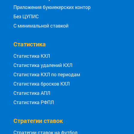
Приложения букмекерских контор
Без ЦУПИС
С минимальной ставкой
Статистика
Статистика КХЛ
Статистика удалений КХЛ
Статистика КХЛ по периодам
Статистика бросков КХЛ
Статистика АПЛ
Статистика РФПЛ
Стратегии ставок
Стратегии ставок на футбол