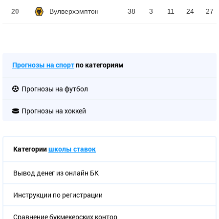
20
Вулверхэмптон
38
3
11
24
27
Прогнозы на спорт
по категориям
Прогнозы на футбол
Прогнозы на хоккей
Категории
школы ставок
Вывод денег из онлайн БК
Инструкции по регистрации
Сравнение букмекерских контор