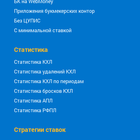
БК на WebMoney
Приложения букмекерских контор
Без ЦУПИС
С минимальной ставкой
Статистика
Статистика КХЛ
Статистика удалений КХЛ
Статистика КХЛ по периодам
Статистика бросков КХЛ
Статистика АПЛ
Статистика РФПЛ
Стратегии ставок