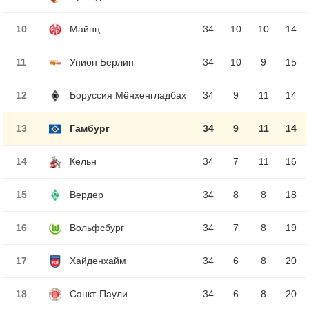
10
Майнц
34
10
10
14
11
Унион Берлин
34
10
9
15
12
Боруссия Мёнхенгладбах
34
9
11
14
13
Гамбург
34
9
11
14
14
Кёльн
34
7
11
16
15
Вердер
34
8
8
18
16
Вольфсбург
34
7
8
19
17
Хайденхайм
34
6
8
20
18
Санкт-Паули
34
6
8
20