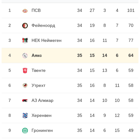
1
ПСВ
34
27
3
4
101
2
Фейеноорд
34
19
8
7
70
3
НЕК Неймеген
34
16
11
7
77
4
Аякс
35
15
14
6
64
5
Твенте
34
15
13
6
59
6
Утрехт
35
16
8
11
58
7
АЗ Алкмар
34
14
10
10
58
8
Херенвен
35
14
9
12
59
9
Гронинген
35
14
6
15
49