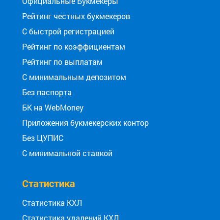
Официальные Букмекеры
Рейтинг честных букмекеров
С быстрой регистрацией
Рейтинг по коэффициентам
Рейтинг по выплатам
С минимальным депозитом
Без паспорта
БК на WebMoney
Приложения букмекерских контор
Без ЦУПИС
С минимальной ставкой
Статистика
Статистика КХЛ
Статистика удалений КХЛ