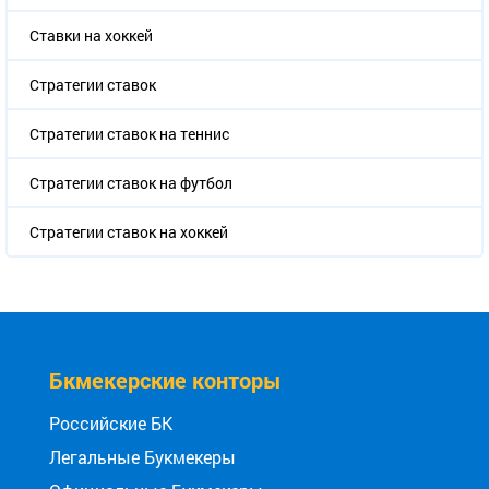
Ставки на хоккей
Стратегии ставок
Стратегии ставок на теннис
Стратегии ставок на футбол
Стратегии ставок на хоккей
Бкмекерские конторы
Российские БК
Легальные Букмекеры