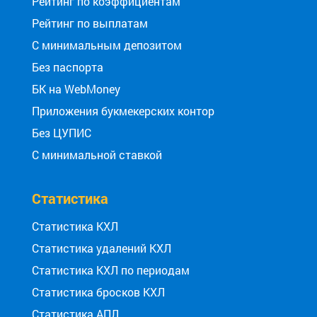
Рейтинг по коэффициентам
Рейтинг по выплатам
С минимальным депозитом
Без паспорта
БК на WebMoney
Приложения букмекерских контор
Без ЦУПИС
С минимальной ставкой
Статистика
Статистика КХЛ
Статистика удалений КХЛ
Статистика КХЛ по периодам
Статистика бросков КХЛ
Статистика АПЛ