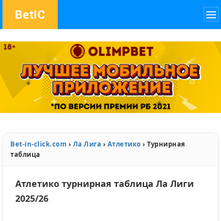
Bet
IC
Bet-in-click.com
›
Ла Лига
›
Атлетико
›
Турнирная
таблица
Атлетико турнирная таблица Ла Лиги
2025/26