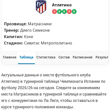
Атлетико
П
В
В
П
В
Прозвище:
Матрасники
Тренер:
Диего Симеоне
Капитан:
Коке
Стадион:
Сивитас Метрополитано
Главное
Таблица
Статистика
Состав
Расписание
Результ
Актуальные данные о месте футбольного клуба
Атлетико} в турнирной таблице Чемпионата Испании по
футболу 2025/26 на сегодня. Следите за изменением
места Матрасников в турнирной таблице и сравнивайте
его с конкурентами по Ла Лиги, чтобы оставаться в
курсе турнирного положения команды.