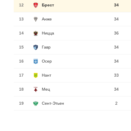
12
Брест
34
13
Анже
34
14
Ницца
36
15
Гавр
34
16
Осер
34
17
Нант
33
18
Мец
34
19
Сент-Этьен
2