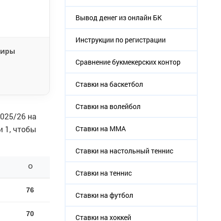
Вывод денег из онлайн БК
Инструкции по регистрации
диры
Сравнение букмекерских контор
Ставки на баскетбол
Ставки на волейбол
025/26 на
и 1, чтобы
Ставки на ММА
Ставки на настольный теннис
О
Ставки на теннис
76
Ставки на футбол
70
Ставки на хоккей