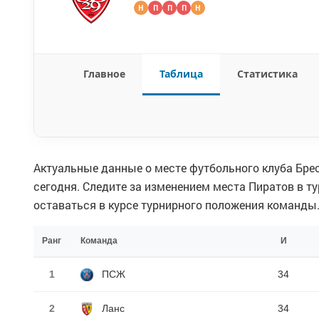
Н
П
П
П
Н
Главное
Таблица
Статистика
Актуальные данные о месте футбольного клуба Брес
сегодня. Следите за изменением места Пиратов в ту
оставаться в курсе турнирного положения команды
Ранг
Команда
И
1
ПСЖ
34
2
Ланс
34