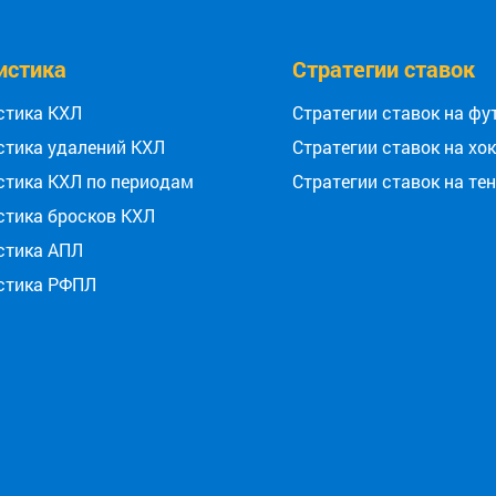
истика
Стратегии ставок
стика КХЛ
Стратегии ставок на фу
стика удалений КХЛ
Стратегии ставок на хо
стика КХЛ по периодам
Стратегии ставок на те
стика бросков КХЛ
стика АПЛ
стика РФПЛ