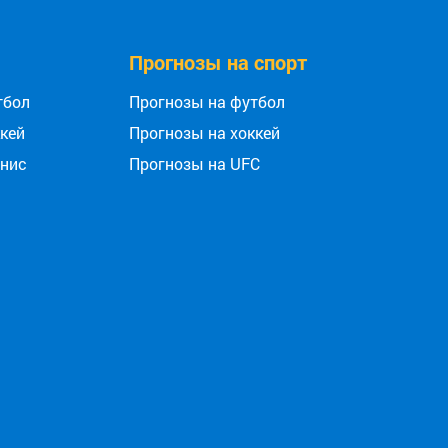
Прогнозы на спорт
тбол
Прогнозы на футбол
ккей
Прогнозы на хоккей
ннис
Прогнозы на UFC