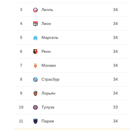
3
Лилль
34
4
Лион
34
5
Марсель
34
6
Ренн
34
7
Монако
34
8
Страсбур
34
9
Лорьян
34
10
Тулуза
33
11
Париж
34