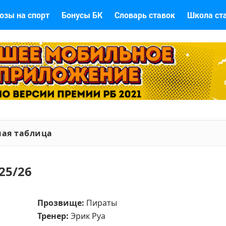
озы на спорт
Бонусы БК
Словарь ставок
Школа ст
ная таблица
25/26
Прозвище:
Пираты
Тренер:
Эрик Руа