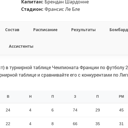
Капитан:
Брендан Шардонне
Стадион:
Франсис Ле Бле
Состав
Расписание
Результаты
Бомбар
Ассистенты
т} в турнирной таблице Чемпионата Франции по футболу 2
рнирной таблице и сравнивайте его с конкурентами по Лиг
.
В
Н
П
З
П
РМ
24
4
6
74
29
45
22
4
8
66
35
31