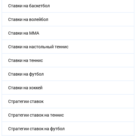
Ставки на баскетбол
Ставки на волейбол
Ставки на ММА
Ставки на настольный теннис
Ставки на теннис
Ставки на футбол
Ставки на хоккей
Стратегии ставок
Стратегии ставок на теннис
Стратегии ставок на футбол