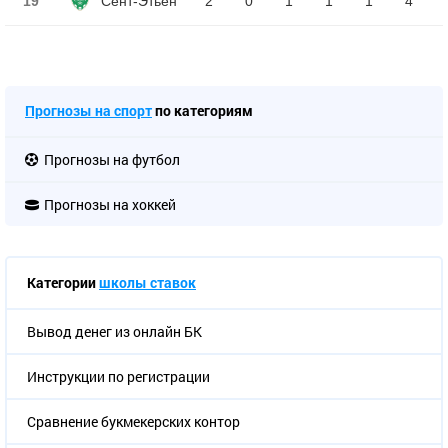
19
Сент-Этьен
2
0
1
1
1
4
Прогнозы на спорт
по категориям
Прогнозы на футбол
Прогнозы на хоккей
Категории
школы ставок
Вывод денег из онлайн БК
Инструкции по регистрации
Сравнение букмекерских контор