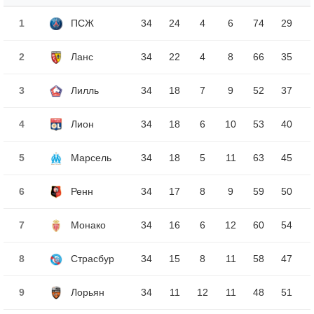
1
ПСЖ
34
24
4
6
74
29
2
Ланс
34
22
4
8
66
35
3
Лилль
34
18
7
9
52
37
4
Лион
34
18
6
10
53
40
5
Марсель
34
18
5
11
63
45
6
Ренн
34
17
8
9
59
50
7
Монако
34
16
6
12
60
54
8
Страсбур
34
15
8
11
58
47
9
Лорьян
34
11
12
11
48
51